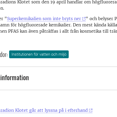
radions Klotet som den 19 april handlar om högfluorera
ön.
er "
Superkemikalien som inte bryts ner
" och belyser 
amn för högfluorerade kemikalier. Den mest kända källan
n PFAS kan även påträffas i allt från kosmetika till trä
dor:
Institutionen för vatten och miljö
information
radion Klotet går att lyssna på i efterhand