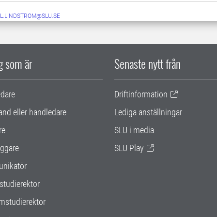
IL.LINDSTROM@SLU.SE
ig som är
Senaste nytt från
edare
Driftinformation
and eller handledare
Lediga anställningar
re
SLU i media
ggare
SLU Play
nikatör
studierektor
mstudierektor