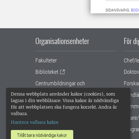
SIDANSVARIG:
BOD
Organisationsenheter
För d
Fakulteter
Chef/l
Biblioteket
Doktor
Centrumbildningar och
Forska
samarbetsprojekt
Denna webbplats använder kakor (cookies), som
Handlä
lagras i din webbläsare. Vissa kakor är nödvändiga
Gemensamma verksamhetsstödet
Kommu
för att webbplatsen ska fungera korrekt. Andra är
valbara.
SLU Holding
Lärare/
Hantera valbara kakor
Progra
Tillåt bara nödvändiga kakor