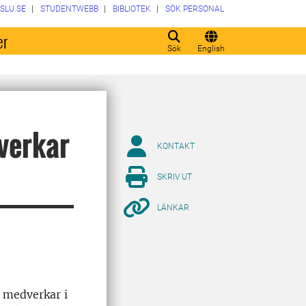
SLU.SE
STUDENTWEBB
BIBLIOTEK
SÖK PERSONAL
er
Sök
English
verkar
KONTAKT
SKRIV UT
LÄNKAR
ö medverkar i