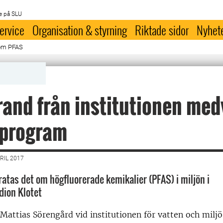
e på SLU
ervice
Organisation & styrning
Riktade sidor
Nyhet
 om PFAS
and från institutionen med
oprogram
RIL 2017
ratas det om högfluorerade kemikalier (PFAS) i miljön i
dion Klotet
attias Sörengård vid institutionen för vatten och milj