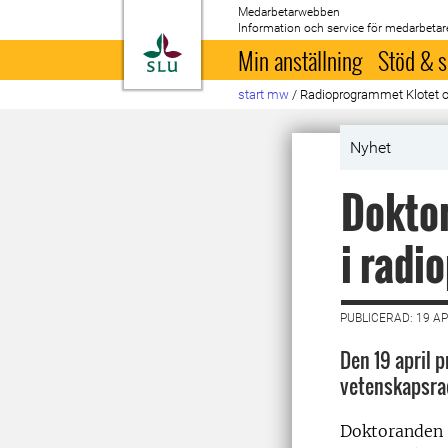
Medarbetarwebben
Information och service för medarbetar
Till startsida
Min anställning
Stöd & s
start mw
/
Radioprogrammet Klotet
Nyhet
Doktor
i radi
PUBLICERAD: 19 AP
Den 19 april p
vetenskapsra
Doktoranden M