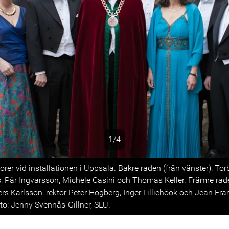
1/4
s
orer vid installationen i Uppsala. Bakre raden (från vänster): Tor
 Pär Ingvarsson, Michele Casini och Thomas Keller. Främre rade
s Karlsson, rektor Peter Högberg, Inger Lilliehöök och Jean Fra
to: Jenny Svennås-Gillner, SLU.