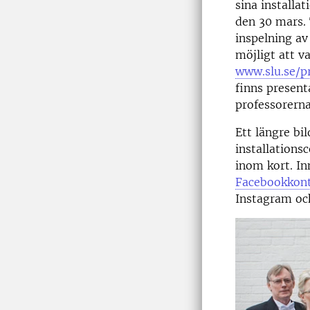
sina installa
den 30 mars.
inspelning a
möjligt att va
www.slu.se/p
finns present
professorerna
Ett längre bi
installations
inom kort. In
Facebookkon
Instagram oc