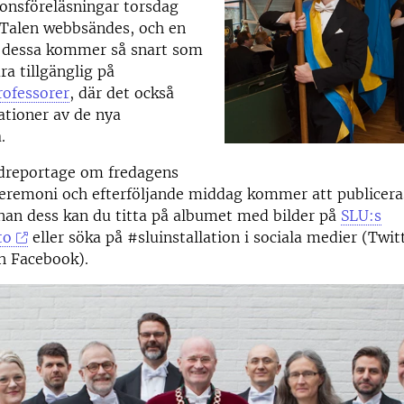
tionsföreläsningar torsdag
 Talen webbsändes, och en
v dessa kommer så snart som
ra tillgänglig på
rofessorer
, där det också
ationer av de nya
.
ldreportage om fredagens
ceremoni och efterföljande middag kommer att publicera
nan dess kan du titta på albumet med bilder på
SLU:s
to
eller söka på #sluinstallation i sociala medier (Twit
h Facebook).