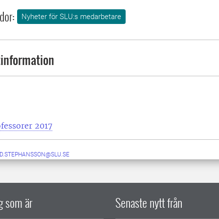
dor:
Nyheter för SLU:s medarbetare
information
fessorer 2017
ID.STEPHANSSON@SLU.SE
ig som är
Senaste nytt från