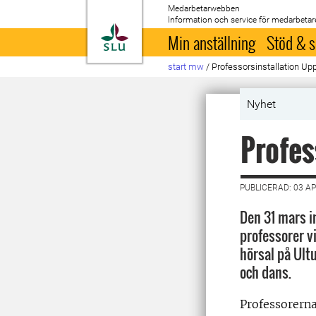
Medarbetarwebben
Information och service för medarbetar
Till startsida
Min anställning
Stöd & s
start mw
/
Professorsinstallation Up
Nyhet
Profes
PUBLICERAD: 03 AP
Den 31 mars i
professorer v
hörsal på Ult
och dans.
Professorerna