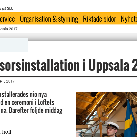
e på SLU
ervice
Organisation & styrning
Riktade sidor
Nyhet
psala 2017
sorsinstallation i Uppsala 
RIL 2017
nstallerades nio nya
id en ceremoni i Loftets
una. Därefter följde middag
 höll