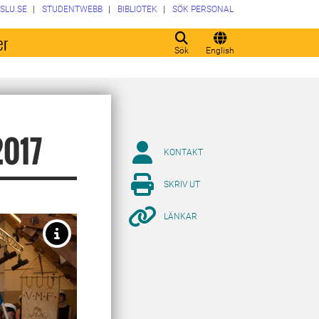
SLU.SE
STUDENTWEBB
BIBLIOTEK
SÖK PERSONAL
er
Sök
English
2017
KONTAKT
SKRIV UT
LÄNKAR