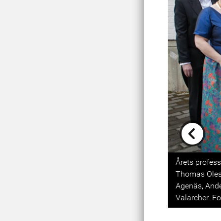
Previou
Årets profess
Thomas Oles,
Agenäs, Ander
Valarcher. Fo