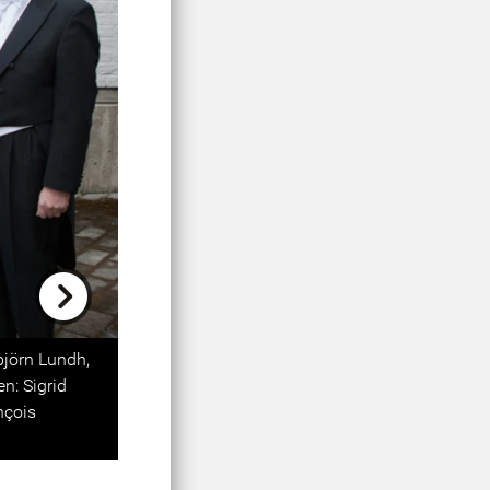
Next
björn Lundh,
n: Sigrid
nçois