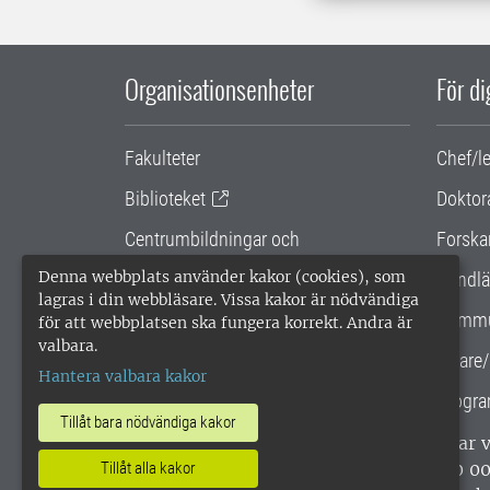
Organisationsenheter
För d
Fakulteter
Chef/l
Biblioteket
Doktor
Centrumbildningar och
Forska
samarbetsprojekt
Denna webbplats använder kakor (cookies), som
Handlä
lagras i din webbläsare. Vissa kakor är nödvändiga
Gemensamma verksamhetsstödet
Kommu
för att webbplatsen ska fungera korrekt. Andra är
valbara.
SLU Holding
Lärare/
Hantera valbara kakor
Progra
Tillåt bara nödvändiga kakor
SLU, Sveriges lantbruksuniversitet, har
enligt ISO 14001. •
Telefon: 018-67 10 0
Tillåt alla kakor