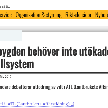
e på SLU
ervice
Organisation & styrning
Riktade sidor
Nyhet
ygden behöver inte utökad
llsystem
RIL 2017
ndare debatterar utfodring av vilt i ATL (Lantbrukets Affä
.
el i ATL (Lantbrukets Affärstidning)