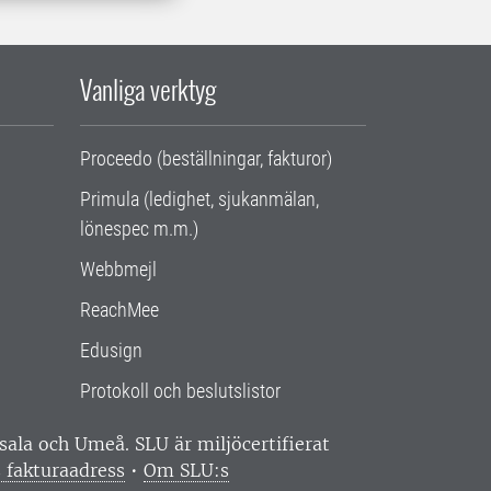
Vanliga verktyg
Proceedo (beställningar, fakturor)
Primula (ledighet, sjukanmälan,
lönespec m.m.)
Webbmejl
ReachMee
Edusign
Protokoll och beslutslistor
ppsala och Umeå.
SLU är miljöcertifierat
 fakturaadress
•
Om SLU:s