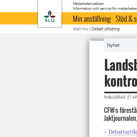
Medarbetarwebben
Information och service för medarbetar
Till startsida
Min anställning
Stöd & s
start mw
/
Debatt utfodring
Nyhet
Landsb
kontro
PUBLICERAD: 27 AP
CFW:s förestå
Jaktjournalen
-
Debattartik