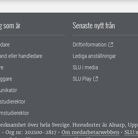
ig som är
Senaste nytt från
edare
Driftinformation
and eller handledare
Lediga anställningar
re
SLU i media
ggare
SLU Play
nikatör
studierektor
mstudierektor
 verksamhet över hela Sverige. Huvudorter är Alnarp, U
0 • Org nr: 202100-2817 •
Om medarbetarwebben
•
SLU:s