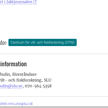
el i Jaktjournalen
dor:
Centrum för vilt- och fiskforskning (CFW)
information
hulin, föreståndare
ilt- och fiskforskning, SLU
hulin@slu.se
, 070-564 5358
SOREN.WIKLUND@SLU.SE