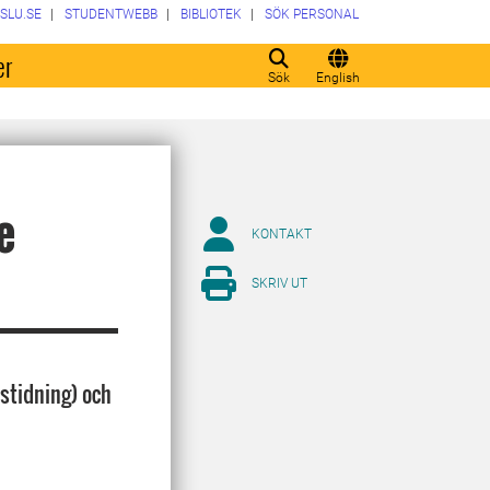
SLU.SE
STUDENTWEBB
BIBLIOTEK
SÖK PERSONAL
er
Sök
English
e
KONTAKT
SKRIV UT
rstidning) och