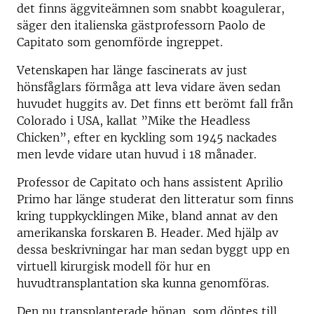
det finns äggviteämnen som snabbt koagulerar,
säger den italienska gästprofessorn Paolo de
Capitato som genomförde ingreppet.
Vetenskapen har länge fascinerats av just
hönsfåglars förmåga att leva vidare även sedan
huvudet huggits av. Det finns ett berömt fall från
Colorado i USA, kallat ”Mike the Headless
Chicken”, efter en kyckling som 1945 nackades
men levde vidare utan huvud i 18 månader.
Professor de Capitato och hans assistent Aprilio
Primo har länge studerat den litteratur som finns
kring tuppkycklingen Mike, bland annat av den
amerikanska forskaren B. Header. Med hjälp av
dessa beskrivningar har man sedan byggt upp en
virtuell kirurgisk modell för hur en
huvudtransplantation ska kunna genomföras.
Den nu transplanterade hönan, som döptes till