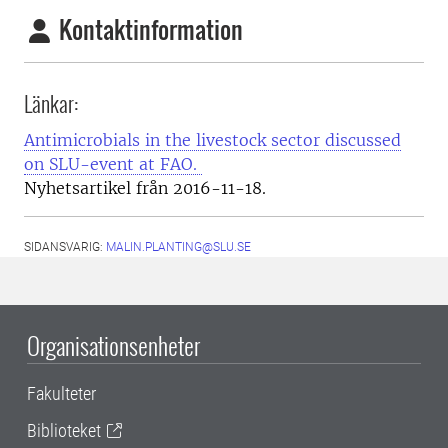
Kontaktinformation
Länkar:
Antimicrobials in the livestock sector discussed
on SLU-event at FAO.
Nyhetsartikel från 2016-11-18.
SIDANSVARIG:
MALIN.PLANTING@SLU.SE
Organisationsenheter
Fakulteter
Biblioteket