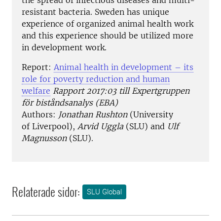
the spread of infectious diseases and multi-
resistant bacteria. Sweden has unique
experience of organized animal health work
and this experience should be utilized more
in development work.
Report:
Animal health in development – its
role for poverty reduction and human
welfare
Rapport 2017:03 till Expertgruppen
för biståndsanalys (EBA)
Authors:
Jonathan Rushton
(University
of Liverpool),
Arvid Uggla
(SLU) and
Ulf
Magnusson
(SLU).
Relaterade sidor:
SLU Global