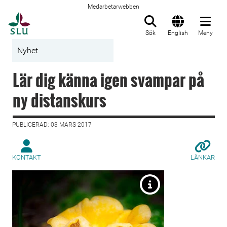
Medarbetarwebben
Till startsida
Sök
English
Meny
Nyhet
Lär dig känna igen svampar på
ny distanskurs
PUBLICERAD: 03 MARS 2017
KONTAKT
LÄNKAR