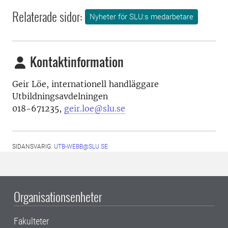
Relaterade sidor:
Nyheter för SLU:s medarbetare
Kontaktinformation
Geir Löe, internationell handläggare
Utbildningsavdelningen
018-671235,
geir.loe@slu.se
SIDANSVARIG:
UTB-WEBB@SLU.SE
Organisationsenheter
Fakulteter