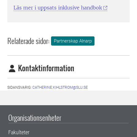
Läs mer i uppsats inklusive handbok
Relaterade sidor:
Partnerskap Alnarp
Kontaktinformation
SIDANSVARIG:
CATHERINE.KIHLSTROM@SLU.SE
Organisationsenheter
Fakulteter