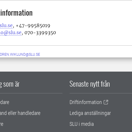
information
lu.se
, +47-99585019
mo@slu.se
,
070-3399350
SOREN.WIKLUND@SLU.SE
ig som är
Senaste nytt från
edare
Driftinformation
and eller handledare
Lediga anställningar
re
SLU i media