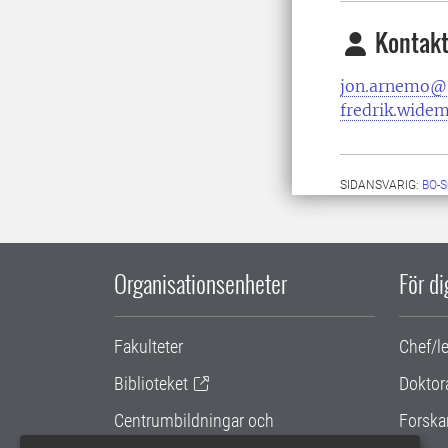
Kontakt
jon.arnemo@s
fredrik.wide
SIDANSVARIG:
BO-
Organisationsenheter
För d
Fakulteter
Chef/l
Biblioteket
Doktor
Centrumbildningar och
Forska
samarbetsprojekt