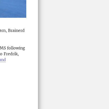
ørn, Brainerd
-MS following
o Fredrik,
and