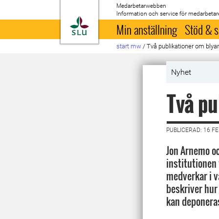
Medarbetarwebben
Information och service för medarbetar
Till startsida
Min anställning
Stöd & s
start mw
/
Två publikationer om bly
Nyhet
Två pu
PUBLICERAD: 16 F
Jon Arnemo oc
institutionen f
medverkar i v
beskriver hu
kan deponeras 