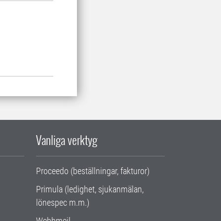
Vanliga verktyg
Proceedo (beställningar, fakturor)
Primula (ledighet, sjukanmälan,
lönespec m.m.)
Webbmejl