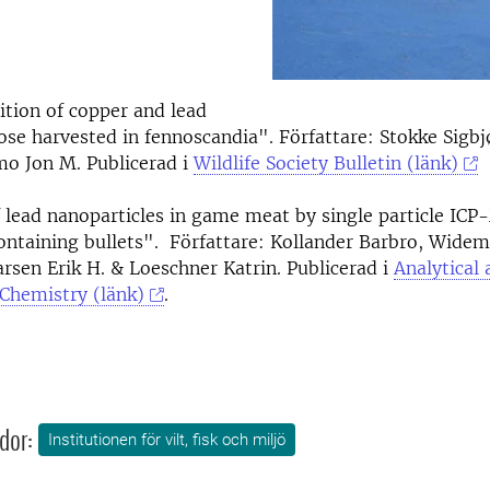
tion of copper and lead
ose harvested in fennoscandia". Författare: Stokke Sigbj
mo Jon M. Publicerad i
Wildlife Society Bulletin (länk)
 lead nanoparticles in game meat by single particle ICP
ontaining bullets". Författare: Kollander Barbro, Widem
arsen Erik H. & Loeschner Katrin. Publicerad i
Analytical 
 Chemistry (länk)
.
dor:
Institutionen för vilt, fisk och miljö