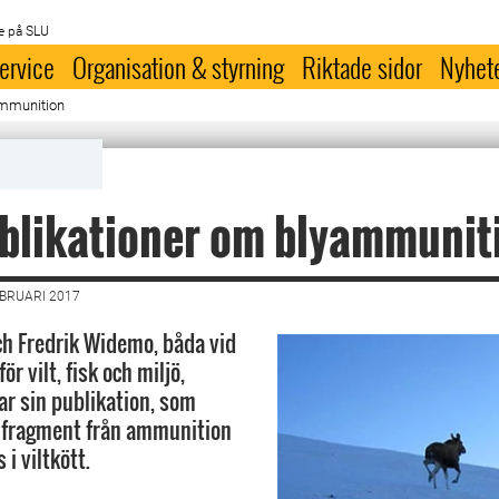
e på SLU
ervice
Organisation & styrning
Riktade sidor
Nyhet
ammunition
blikationer om blyammunit
EBRUARI 2017
h Fredrik Widemo, båda vid
ör vilt, fisk och miljö,
ar sin publikation, som
r fragment från ammunition
i viltkött.