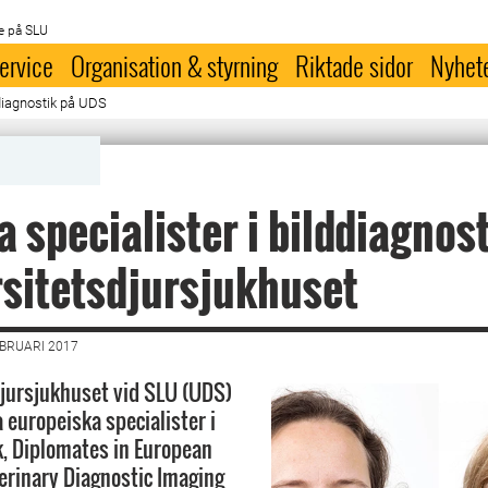
e på SLU
ervice
Organisation & styrning
Riktade sidor
Nyhet
ddiagnostik på UDS
a specialister i bilddiagnos
sitetsdjursjukhuset
EBRUARI 2017
jursjukhuset vid SLU (UDS)
 europeiska specialister i
k, Diplomates in European
terinary Diagnostic Imaging