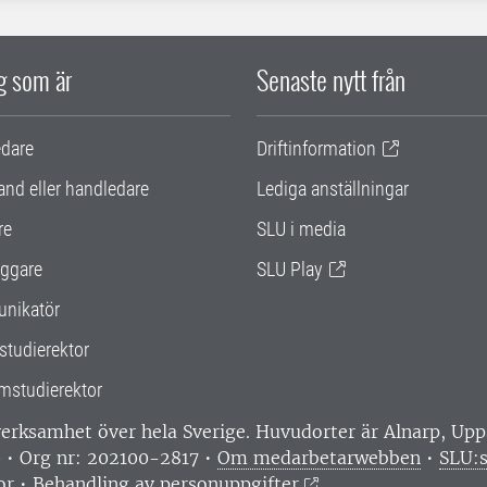
ig som är
Senaste nytt från
edare
Driftinformation
and eller handledare
Lediga anställningar
re
SLU i media
ggare
SLU Play
nikatör
studierektor
mstudierektor
 verksamhet över hela Sverige. Huvudorter är Alnarp, U
0 • Org nr: 202100-2817 •
Om medarbetarwebben
•
SLU:s
or
•
Behandling av personuppgifter