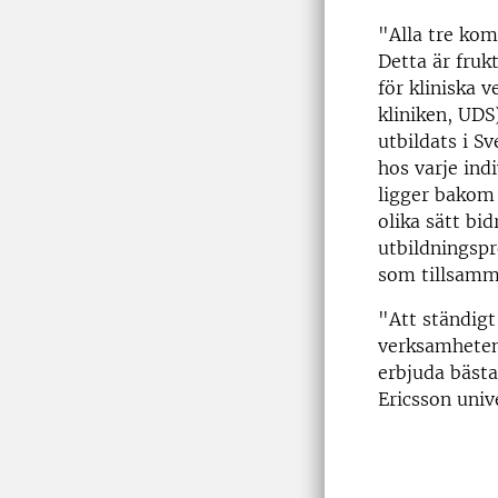
"Alla tre kom
Detta är fruk
för kliniska 
kliniken, UDS
utbildats i S
hos varje ind
ligger bakom 
olika sätt bid
utbildningspr
som tillsamm
"Att ständigt
verksamheten 
erbjuda bästa
Ericsson univ