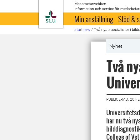
Medarbetarwebben
Information och service för medarbetar
Till startsida
Min anställning
Stöd & s
start mw
/
Två nya specialister i bil
Nyhet
Två ny
Univer
PUBLICERAD: 20 F
Universitetsd
har nu två nya
bilddiagnosti
College of Ve