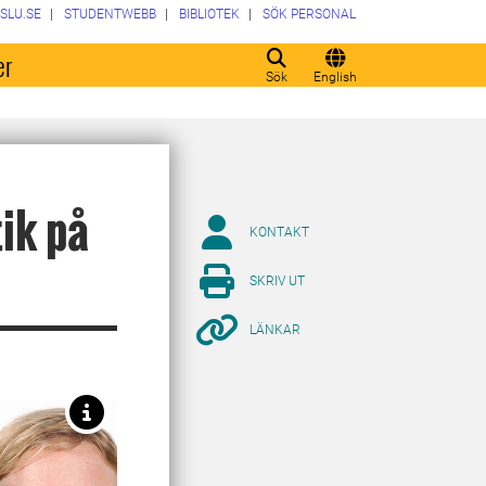
SLU.SE
STUDENTWEBB
BIBLIOTEK
SÖK PERSONAL
er
Sök
English
tik på
KONTAKT
SKRIV UT
LÄNKAR