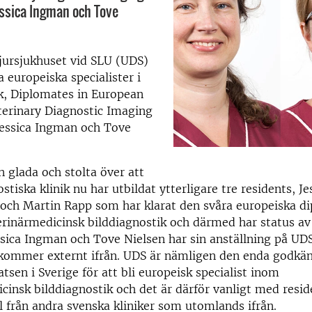
essica Ingman och Tove
jursjukhuset vid SLU (UDS)
a europeiska specialister i
k, Diplomates in European
terinary Diagnostic Imaging
Jessica Ingman och Tove
n glada och stolta över att
stiska klinik nu har utbildat ytterligare tre residents, J
 och Martin Rapp som har klarat den svåra europeiska d
rinärmedicinsk bilddiagnostik och därmed har status av 
sica Ingman och Tove Nielsen har sin anställning på U
kommer externt ifrån. UDS är nämligen den enda godkä
tsen i Sverige för att bli europeisk specialist inom
cinsk bilddiagnostik och det är därför vanligt med resi
från andra svenska kliniker som utomlands ifrån.