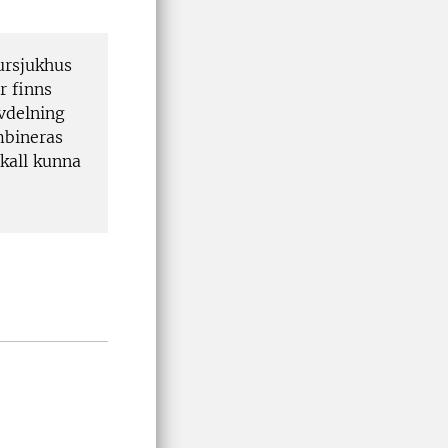
ursjukhus
r finns
avdelning
mbineras
kall kunna