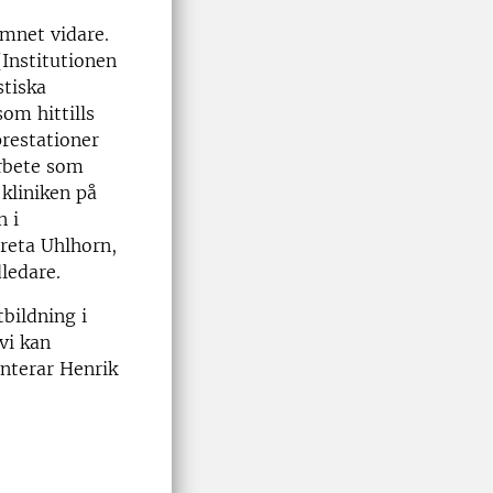
ämnet vidare.
Institutionen
stiska
om hittills
prestationer
arbete som
kliniken på
n i
reta Uhlhorn,
ledare.
bildning i
vi kan
enterar Henrik