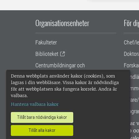
Organisationsenheter
För d
Fakulteter
Chef/l
Biblioteket
Doktor
Centrumbildningar och
Forska
samarbetsprojekt
Denna webbplats använder kakor (cookies), som
Handlä
lagras i din webbläsare. Vissa kakor är nödvändiga
Gemensamma verksamhetsstödet
Kommu
för att webbplatsen ska fungera korrekt. Andra är
valbara.
SLU Holding
Lärare/
Hantera valbara kakor
Progra
Tillåt bara nödvändiga kakor
SLU, Sveriges lantbruksuniversitet, har
enligt ISO 14001. •
Telefon: 018-67 10 0
Tillåt alla kakor
webbplatser
•
Vid KRIS
•
Hantera kak