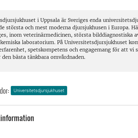
sdjursjukhuset i Uppsala är Sveriges enda universitetsdj
 de största och mest moderna djursjukhusen i Europa. Hä
ges, inom veterinärmedicinen, största bilddiagnostiska 
k kemiska laboratorium. På Universitetsdjursjukhuset ko
 erfarenhet, spetskompetens och engagemang för att vi s
ur den bästa tänkbara omvårdnaden.
dor:
Universitetsdjursjukhuset
information