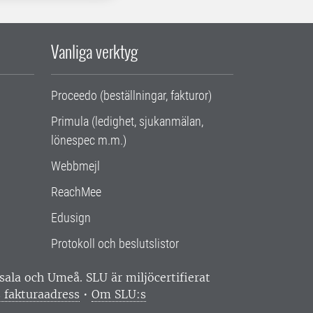
Vanliga verktyg
Proceedo (beställningar, fakturor)
Primula (ledighet, sjukanmälan,
lönespec m.m.)
Webbmejl
ReachMee
Edusign
Protokoll och beslutslistor
ppsala och Umeå.
SLU är miljöcertifierat
 fakturaadress
•
Om SLU:s