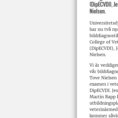
(DipECVDI), J
Nielsen.
Universitetsd
har nu två ny
bilddiagnosti
College of Ve
(DipECVDI), 
Nielsen.
Vi är verklige
vår bilddiagno
Tove Nielsen
examen i vete
DipECVDI. Jes
Martin Rapp 
utbildningspla
veterinärmedi
kommer såväl 