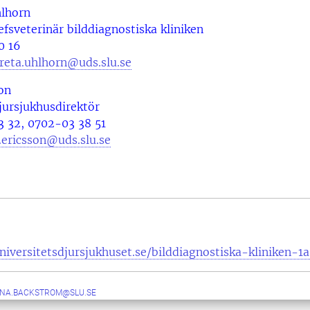
lhorn
fsveterinär bilddiagnostiska kliniken
0 16
eta.uhlhorn@uds.slu.se
on
jursjukhusdirektör
3 32, 0702-03 38 51
.ericsson@uds.slu.se
iversitetsdjursjukhuset.se/bilddiagnostiska-kliniken-1a
NA.BACKSTROM@SLU.SE