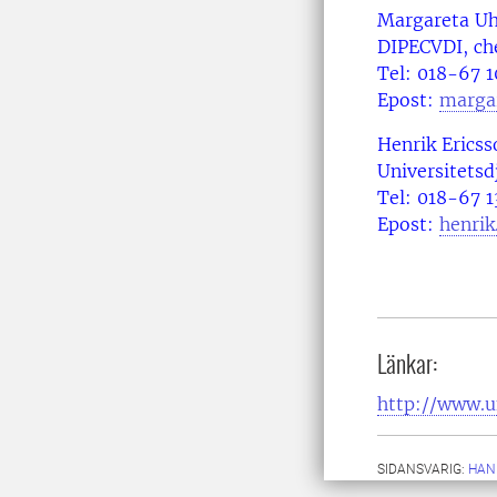
Margareta Uh
DIPECVDI, che
Tel: 018-67 1
Epost:
margar
Henrik Ericss
Universitetsd
Tel: 018-67 1
Epost:
henrik
Länkar:
http://www.un
SIDANSVARIG:
HAN