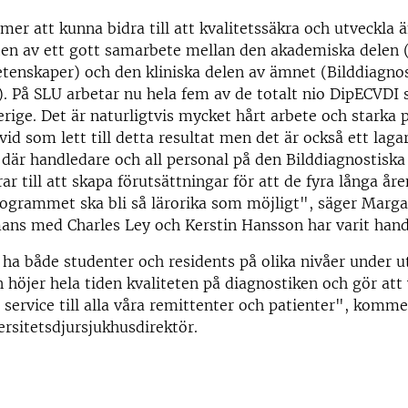
mer att kunna bidra till att kvalitetssäkra och utveckla 
ten av ett gott samarbete mellan den akademiska delen (
vetenskaper) och den kliniska delen av ämnet (Bilddiagno
). På SLU arbetar nu hela fem av de totalt nio DipECVDI s
verige. Det är naturligtvis mycket hårt arbete och starka 
ivid som lett till detta resultat men det är också ett lag
där handledare och all personal på den Bilddiagnostiska 
rar till att skapa förutsättningar för att de fyra långa åre
ogrammet ska bli så lärorika som möjligt", säger Marga
ans med Charles Ley och Kerstin Hansson har varit hand
 ha både studenter och residents på olika nivåer under ut
höjer hela tiden kvaliteten på diagnostiken och gör att 
 service till alla våra remittenter och patienter", komm
ersitetsdjursjukhusdirektör.