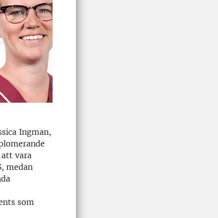
essica Ingman,
iplomerande
att vara
DS, medan
nda
dents som