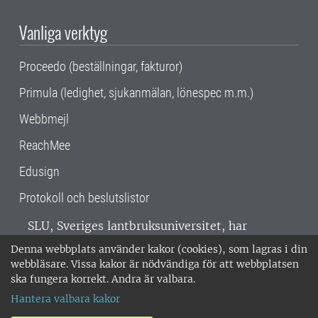
Vanliga verktyg
Proceedo (beställningar, fakturor)
Primula (ledighet, sjukanmälan, lönespec m.m.)
Webbmejl
ReachMee
Edusign
Protokoll och beslutslistor
SLU, Sveriges lantbruksuniversitet, har
verksamhet över hela Sverige. Huvudorter är
Denna webbplats använder kakor (cookies), som lagras i din
Alnarp, Uppsala och Umeå.
SLU är
webbläsare. Vissa kakor är nödvändiga för att webbplatsen
miljöcertifierat enligt ISO 14001. •
Telefon:
ska fungera korrekt. Andra är valbara.
018-67 10 00 • Org nr: 202100-2817 •
Om
Hantera valbara kakor
medarbetarwebben
•
SLU:s fakturaadress
•