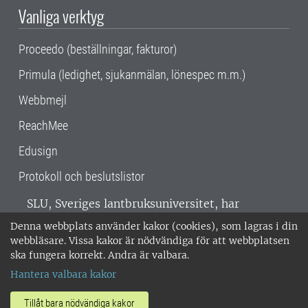
Vanliga verktyg
Proceedo (beställningar, fakturor)
Primula (ledighet, sjukanmälan, lönespec m.m.)
Webbmejl
ReachMee
Edusign
Protokoll och beslutslistor
SLU, Sveriges lantbruksuniversitet, har
verksamhet över hela Sverige. Huvudorter är
Denna webbplats använder kakor (cookies), som lagras i din
Alnarp, Uppsala och Umeå.
SLU är
webbläsare. Vissa kakor är nödvändiga för att webbplatsen
miljöcertifierat enligt ISO 14001. •
Telefon:
ska fungera korrekt. Andra är valbara.
018-67 10 00 • Org nr: 202100-2817 •
Om
Hantera valbara kakor
medarbetarwebben
•
SLU:s fakturaadress
•
Om SLU:s webbplatser
•
Vid KRIS
Tillåt bara nödvändiga kakor