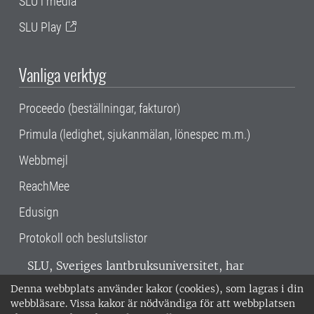
SLU i media
SLU Play
Vanliga verktyg
Proceedo (beställningar, fakturor)
Primula (ledighet, sjukanmälan, lönespec m.m.)
Webbmejl
ReachMee
Edusign
Protokoll och beslutslistor
SLU, Sveriges lantbruksuniversitet, har
verksamhet över hela Sverige. Huvudorter är
Denna webbplats använder kakor (cookies), som lagras i din
Alnarp, Uppsala och Umeå.
SLU är
webbläsare. Vissa kakor är nödvändiga för att webbplatsen