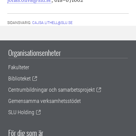
jonas.oliva@slu.se
, 018-671602
SIDANSVARIG:
CAJSA.LITHELL@SLU.SE
Organisationsenheter
Fakulteter
Biblioteket
Centrumbildningar och samarbetsprojekt
Gemensamma verksamhetsstödet
SLU Holding
För dig som är