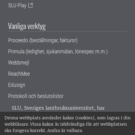
SLU Play
Vanliga verktyg
Proceedo (beställningar, fakturor)
Primula (ledighet, sjukanmälan, lönespec m.m.)
Webbmejl
ReachMee
Edusign
Protokoll och beslutslistor
SLU, Sveriges lantbruksuniversitet, har
verksamhet över hela Sverige. Huvudorter är
Denna webbplats använder kakor (cookies), som lagras i din
Alnarp, Uppsala och Umeå.
SLU är
webbläsare. Vissa kakor är nödvändiga för att webbplatsen
miljöcertifierat enligt ISO 14001. •
Telefon:
ska fungera korrekt. Andra är valbara.