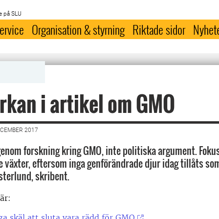
e på SLU
ervice
Organisation & styrning
Riktade sidor
Nyhet
rkan i artikel om GMO
ECEMBER 2017
igenom forskning kring GMO, inte politiska argument. Fokus
 växter, eftersom inga genförändrade djur idag tillåts so
terlund, skribent.
här:
ga skäl att sluta vara rädd för GMO