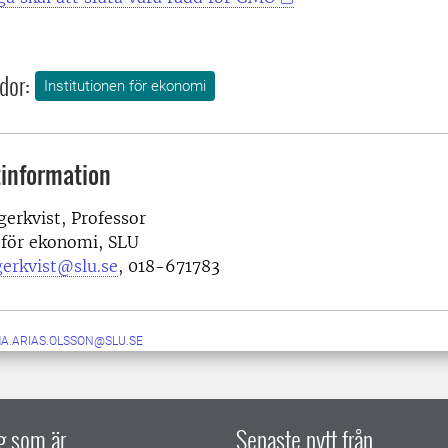
dor:
Institutionen för ekonomi
information
gerkvist, Professor
 för ekonomi, SLU
gerkvist@slu.se
, 018-671783
A.ARIAS.OLSSON@SLU.SE
ig som är
Senaste nytt från