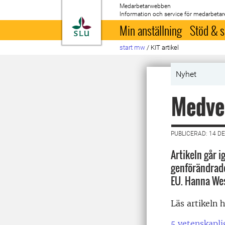
Medarbetarwebben
Information och service för medarbetar
Till startsida
Min anställning
Stöd & s
start mw
/
KIT artikel
Nyhet
Medve
PUBLICERAD: 14 D
Artikeln går 
genförändrade
EU. Hanna Wes
Läs artikeln 
5 vetenskapli