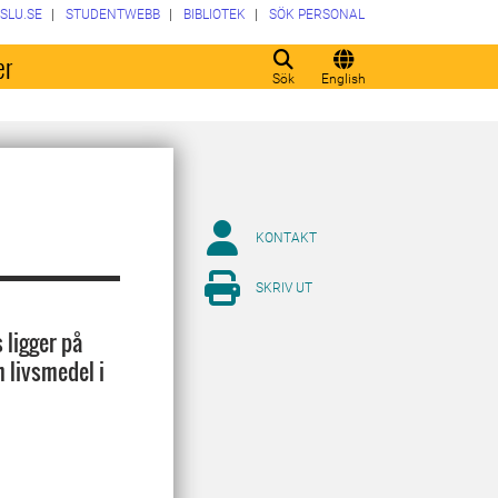
SLU.SE
STUDENTWEBB
BIBLIOTEK
SÖK PERSONAL
er
Sök
English
KONTAKT
SKRIV UT
 ligger på
m livsmedel i