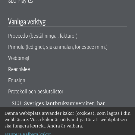
SLU Play
Vanliga verktyg
Proceedo (beställningar, fakturor)
Primula (ledighet, sjukanmälan, lönespec m.m.)
Webbmejl
ReachMee
Edusign
Protokoll och beslutslistor
SLU, Sveriges lantbruksuniversitet, har
verksamhet över hela Sverige. Huvudorter är
Denna webbplats använder kakor (cookies), som lagras i din
Alnarp, Uppsala och Umeå.
SLU är
webbläsare. Vissa kakor är nödvändiga för att webbplatsen
miljöcertifierat enligt ISO 14001. •
Telefon:
ska fungera korrekt. Andra är valbara.
018-67 10 00 • Org nr: 202100-2817 •
Om
Hantera valbara kakor