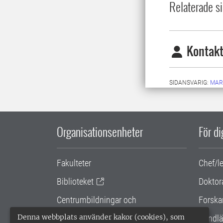
Relaterade si
Kontakt
SIDANSVARIG:
MAR
Organisationsenheter
För d
Fakulteter
Chef/l
Biblioteket
Doktor
Centrumbildningar och
Forska
samarbetsprojekt
Denna webbplats använder kakor (cookies), som
Handlä