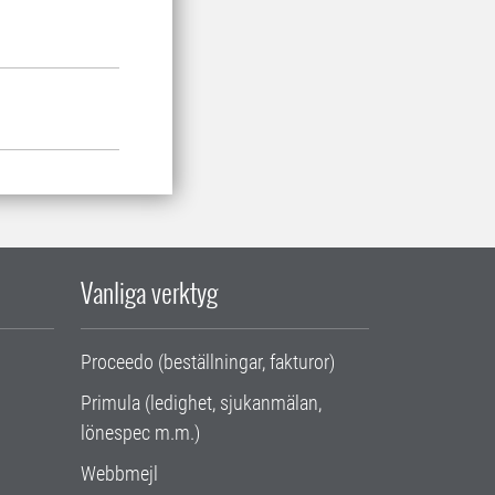
Vanliga verktyg
Proceedo (beställningar, fakturor)
Primula (ledighet, sjukanmälan,
lönespec m.m.)
Webbmejl