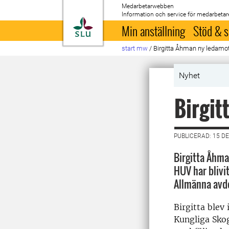
Medarbetarwebben
Information och service för medarbetar
Till startsida
Min anställning
Stöd & s
start mw
/
Birgitta Åhman ny ledamo
Nyhet
Birgit
PUBLICERAD: 15 D
Birgitta Åhma
HUV har blivi
Allmänna avde
Birgitta blev
Kungliga Sko