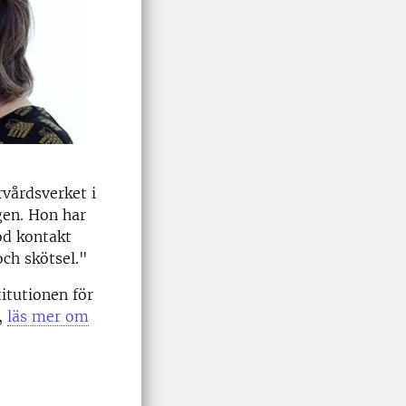
vårdsverket i
gen. Hon har
od kontakt
ch skötsel."
itutionen för
,
läs mer om