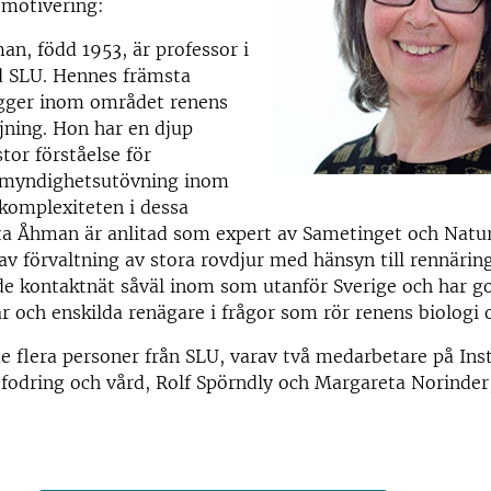
 motivering:
an, född 1953, är professor i
d SLU. Hennes främsta
gger inom området renens
jning. Hon har en djup
tor förståelse för
 myndighetsutövning inom
komplexiteten i dessa
tta Åhman är anlitad som expert av Sametinget och Natur
av förvaltning av stora rovdjur med hänsyn till rennärin
de kontaktnät såväl inom som utanför Sverige och har g
och enskilda renägare i frågor som rör renens biologi o
 flera personer från SLU, varav två medarbetare på Inst
fodring och vård, Rolf Spörndly och Margareta Norinder