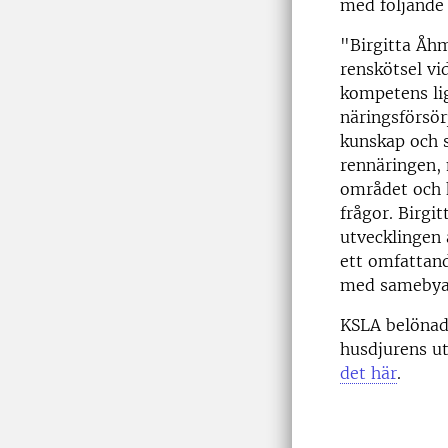
med följande
"Birgitta Åhm
renskötsel vi
kompetens li
näringsförsör
kunskap och s
rennäringen,
området och 
frågor. Birgi
utvecklingen 
ett omfattan
med samebyar 
KSLA belönade
husdjurens ut
det här
.