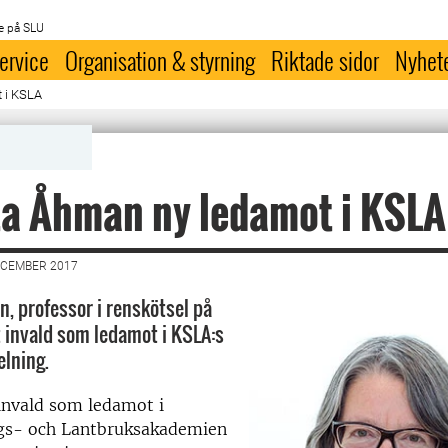
e på SLU
ervice
Organisation & styrning
Riktade sidor
Nyhet
t i KSLA
ta Åhman ny ledamot i KSLA
ECEMBER 2017
n, professor i renskötsel på
t invald som ledamot i KSLA:s
lning.
 invald som ledamot i
gs- och Lantbruksakademien