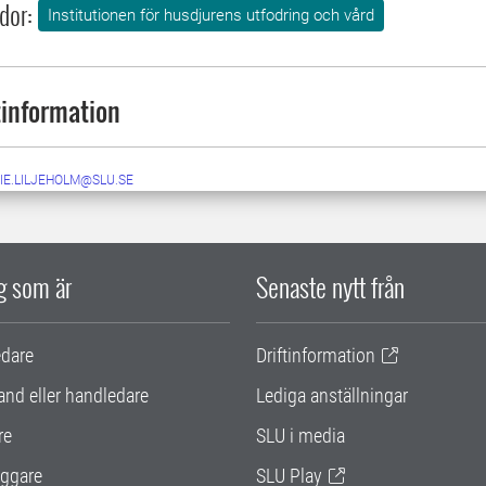
dor:
Institutionen för husdjurens utfodring och vård
information
IE.LILJEHOLM@SLU.SE
ig som är
Senaste nytt från
edare
Driftinformation
and eller handledare
Lediga anställningar
re
SLU i media
ggare
SLU Play