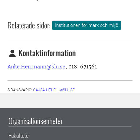
Relaterade sidor:
Institutionen för mark och miljö
Kontaktinformation
Anke.Herrmann@slu.se
, 018-671561
SIDANSVARIG:
CAJSA.LITHELL@SLU.SE
Organisationsenheter
Fakulteter