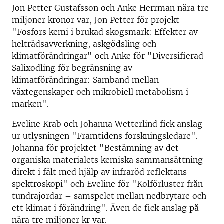
Jon Petter Gustafsson och Anke Herrman nära tre
miljoner kronor var, Jon Petter för projekt
"Fosfors kemi i brukad skogsmark: Effekter av
helträdsavverkning, askgödsling och
klimatförändringar" och Anke för "Diversifierad
Salixodling för begränsning av
klimatförändringar: Samband mellan
växtegenskaper och mikrobiell metabolism i
marken".
Eveline Krab och Johanna Wetterlind fick anslag
ur utlysningen "Framtidens forskningsledare".
Johanna för projektet "Bestämning av det
organiska materialets kemiska sammansättning
direkt i fält med hjälp av infraröd reflektans
spektroskopi" och Eveline för "Kolförluster från
tundrajordar – samspelet mellan nedbrytare och
ett klimat i förändring". Även de fick anslag på
nära tre miljoner kr var.