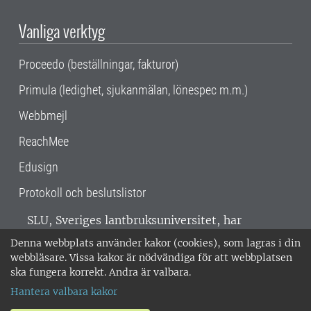
Vanliga verktyg
Proceedo (beställningar, fakturor)
Primula (ledighet, sjukanmälan, lönespec m.m.)
Webbmejl
ReachMee
Edusign
Protokoll och beslutslistor
SLU, Sveriges lantbruksuniversitet, har
verksamhet över hela Sverige. Huvudorter är
Denna webbplats använder kakor (cookies), som lagras i din
Alnarp, Uppsala och Umeå.
SLU är
webbläsare. Vissa kakor är nödvändiga för att webbplatsen
miljöcertifierat enligt ISO 14001. •
Telefon:
ska fungera korrekt. Andra är valbara.
018-67 10 00 • Org nr: 202100-2817 •
Om
Hantera valbara kakor
medarbetarwebben
•
SLU:s fakturaadress
•