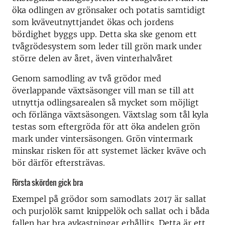
öka odlingen av grönsaker och potatis samtidigt
som kväveutnyttjandet ökas och jordens
bördighet byggs upp. Detta ska ske genom ett
tvågrödesystem som leder till grön mark under
större delen av året, även vinterhalvåret
Genom samodling av två grödor med
överlappande växtsäsonger vill man se till att
utnyttja odlingsarealen så mycket som möjligt
och förlänga växtsäsongen. Växtslag som tål kyla
testas som eftergröda för att öka andelen grön
mark under vintersäsongen. Grön vintermark
minskar risken för att systemet läcker kväve och
bör därför eftersträvas.
Första skörden gick bra
Exempel på grödor som samodlats 2017 är sallat
och purjolök samt knippelök och sallat och i båda
fallen har bra avkastningar erhållits. Detta är ett