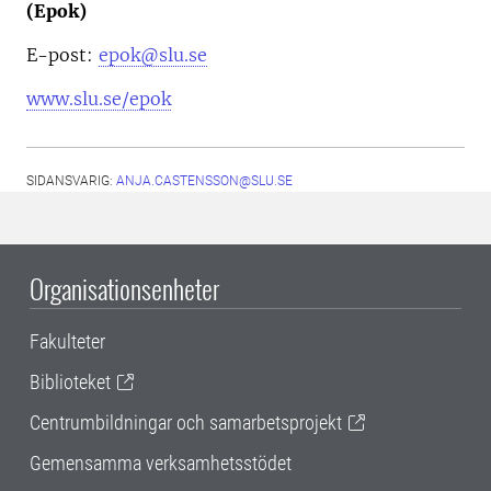
(Epok)
E-post:
epok@slu.se
www.slu.se/epok
SIDANSVARIG:
ANJA.CASTENSSON@SLU.SE
Organisationsenheter
Fakulteter
Biblioteket
Centrumbildningar och samarbetsprojekt
Gemensamma verksamhetsstödet