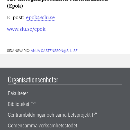
(Epok)
E-post:
epok@slu.se
www.slu.se/epok
SIDANSVARIG:
ANJA.CASTENSSON@SLU.SE
Organisationsenheter
Fakulteter
Biblioteket
Centrumbildningar och samarbetsprojekt
Gemensamma verksamhetsstödet