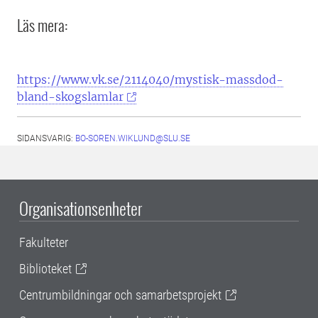
Läs mera:
https://www.vk.se/2114040/mystisk-massdod-
bland-skogslamlar
SIDANSVARIG:
BO-SOREN.WIKLUND@SLU.SE
Organisationsenheter
Fakulteter
Biblioteket
Centrumbildningar och samarbetsprojekt