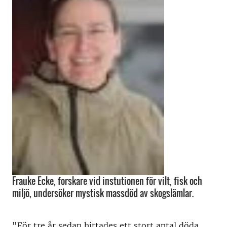
Frauke Ecke, forskare vid instutionen för vilt, fisk och
miljö, undersöker mystisk massdöd av skogslämlar.
"För tre år sedan hittades ett stort antal döda