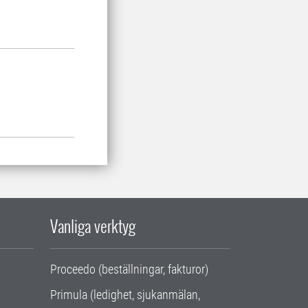
Vanliga verktyg
Proceedo (beställningar, fakturor)
Primula (ledighet, sjukanmälan,