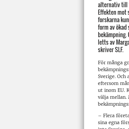
alternativ til
Effekten mot
forskarna kun
form av ökad 
bekämpning. 
letts av Marg
skriver SLF.
För många grö
bekämpnings
Sverige. Och 
eftersom må
ut inom EU. K
välja mellan
bekämpnings
– Flera företa
sina egna för