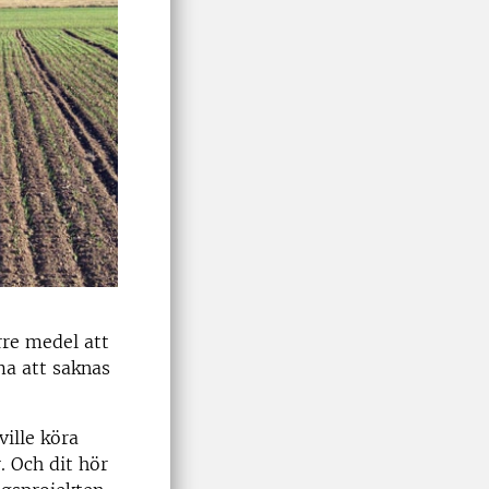
rre medel att
ma att saknas
ville köra
. Och dit hör