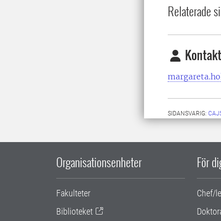
Relaterade si
Kontakt
margareta.ho
SIDANSVARIG:
CAJ
Organisationsenheter
För d
Fakulteter
Chef/l
Biblioteket
Doktor