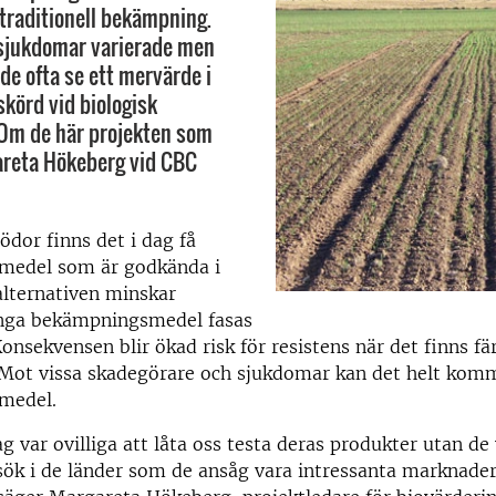
l traditionell bekämpning.
 sjukdomar varierade men
de ofta se ett mervärde i
skörd vid biologisk
Om de här projekten som
areta Hökeberg vid CBC
dor finns det i dag få
medel som är godkända i
alternativen minskar
nga bekämpningsmedel fasas
onsekvensen blir ökad risk för resistens när det finns fä
. Mot vissa skadegörare och sjukdomar kan det helt kom
medel.
g var ovilliga att låta oss testa deras produkter utan de 
sök i de länder som de ansåg vara intressanta marknader