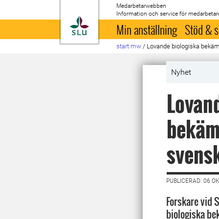
Medarbetarwebben
Information och service för medarbetar
Till startsida
Min anställning
Stöd & s
start mw
/
Lovande biologiska bekämp
Nyhet
Lovand
bekämp
svensk
PUBLICERAD: 06 O
Forskare vid 
biologiska b