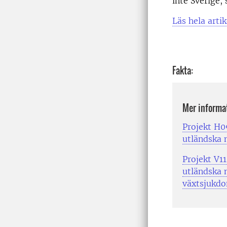
inte Sverige,
Läs hela arti
Fakta:
Mer informat
Projekt H0
utländska
Projekt V1
utländska
växtsjukdo