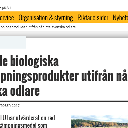
e på SLU
ervice
Organisation & styrning
Riktade sidor
Nyhet
ningsprodukter utifrån når inte svenska odlare
e biologiska
ningsprodukter utifrån nå
a odlare
KTOBER 2017
SLU har utvärderat en rad
ekämpningsmedel som