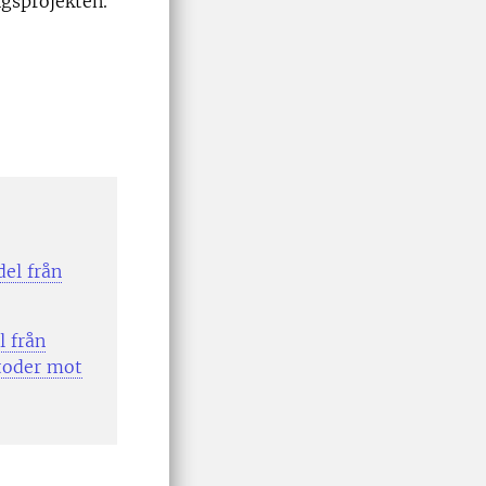
ngsprojekten.
el från
l från
toder mot