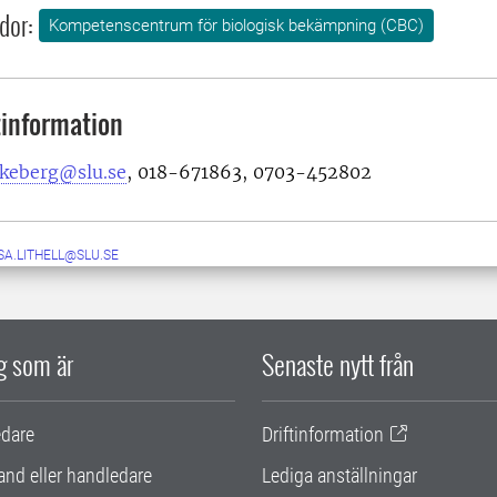
dor:
Kompetenscentrum för biologisk bekämpning (CBC)
information
keberg@slu.se
, 018-671863, 0703-452802
SA.LITHELL@SLU.SE
ig som är
Senaste nytt från
edare
Driftinformation
and eller handledare
Lediga anställningar