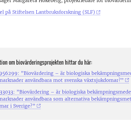
 säger Margareta Hökeberg, projektledare för biovärderi
kel på Stiftelsen Lantbruksforskning (SLF)
ion om biovärderingsprojekten hittar du här:
956299: ”Biovärdering – är biologiska bekämpningsmed
 marknader användbara mot svenska växtsjukdomar?”
133033: ”Biovärdering – är biologiska bekämpningsmede
 marknader användbara som alternativa bekämpningsme
mar i Sverige?”