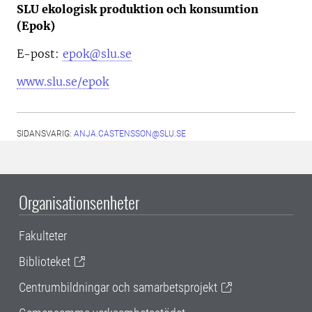
SLU ekologisk produktion och konsumtion
(Epok)
E-post:
epok@slu.se
www.slu.se/epok
SIDANSVARIG:
ANJA.CASTENSSON@SLU.SE
Organisationsenheter
Fakulteter
Biblioteket
Centrumbildningar och samarbetsprojekt