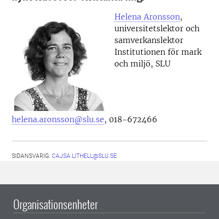
Helena Aronsson
,
universitetslektor och
samverkanslektor
Institutionen för mark
och miljö, SLU
helena.aronsson@slu.se
, 018-672466
SIDANSVARIG:
CAJSA.LITHELL@SLU.SE
Organisationsenheter