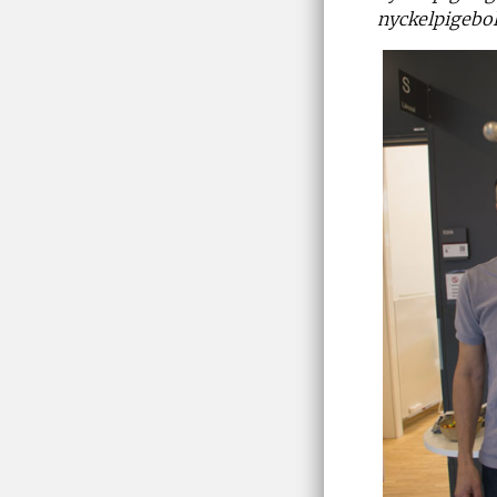
nyckelpigebol