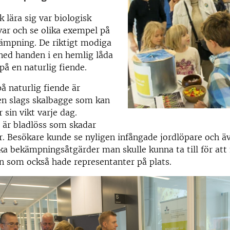
k lära sig var biologisk
ar och se olika exempel på
kämpning. De riktigt modiga
ned handen i en hemlig låda
 på en naturlig fiende.
å naturlig fiende är
en slags skalbagge som kan
 sin vikt varje dag.
 är bladlöss som skadar
 Besökare kunde se nyligen infångade jordlöpare och äv
ska bekämpningsåtgärder man skulle kunna ta till för att
n som också hade representanter på plats.