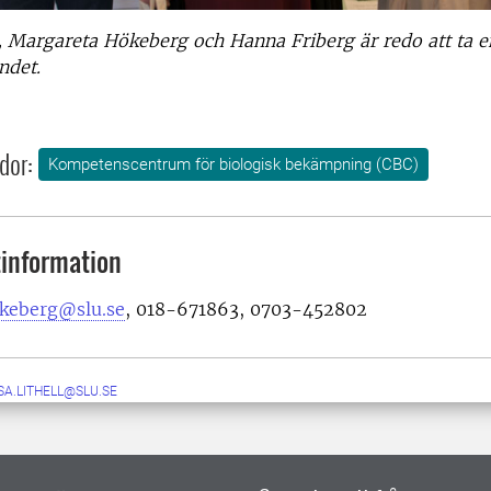
, Margareta Hökeberg och Hanna Friberg är redo att ta 
ndet.
dor:
Kompetenscentrum för biologisk bekämpning (CBC)
information
keberg@slu.se
, 018-671863, 0703-452802
SA.LITHELL@SLU.SE