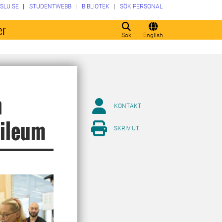
SLU.SE
STUDENTWEBB
BIBLIOTEK
SÖK PERSONAL
er
Sök
English
h
KONTAKT
bileum
SKRIV UT