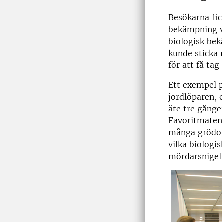
Besökarna fic
bekämpning v
biologisk be
kunde sticka 
för att få tag
Ett exempel p
jordlöparen, 
äte tre gånger
Favoritmaten
många grödor.
vilka biologi
mördarsnigel