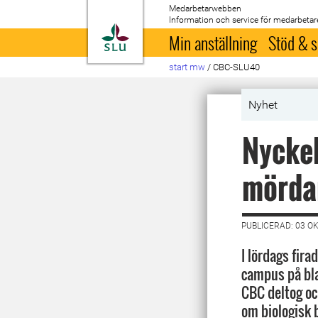
Medarbetarwebben
Information och service för medarbetar
Till startsida
Min anställning
Stöd & s
start mw
/
CBC-SLU40
Nyhet
Nyckel
mördar
PUBLICERAD: 03 O
I lördags fir
campus på bla
CBC deltog oc
om biologisk