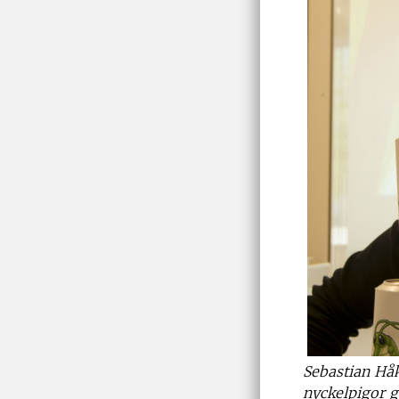
Sebastian Hå
nyckelpigor 