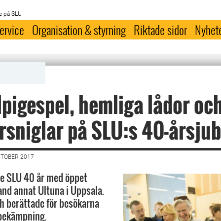
e på SLU
ervice
Organisation & styrning
Riktade sidor
Nyhet
pigespel, hemliga lådor oc
sniglar på SLU:s 40-årsju
KTOBER 2017
ade SLU 40 år med öppet
nd annat Ultuna i Uppsala.
h berättade för besökarna
 bekämpning.