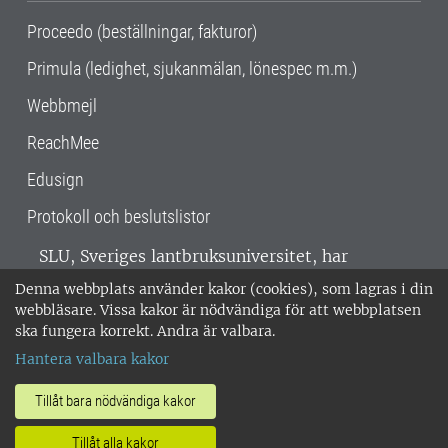
Proceedo (beställningar, fakturor)
Primula (ledighet, sjukanmälan, lönespec m.m.)
Webbmejl
ReachMee
Edusign
Protokoll och beslutslistor
SLU, Sveriges lantbruksuniversitet, har
verksamhet över hela Sverige. Huvudorter är
Denna webbplats använder kakor (cookies), som lagras i din
Alnarp, Uppsala och Umeå.
SLU är
webbläsare. Vissa kakor är nödvändiga för att webbplatsen
miljöcertifierat enligt ISO 14001. •
Telefon:
ska fungera korrekt. Andra är valbara.
018-67 10 00 • Org nr: 202100-2817 •
Om
Hantera valbara kakor
medarbetarwebben
•
SLU:s fakturaadress
•
Om SLU:s webbplatser
•
Vid KRIS
Tillåt bara nödvändiga kakor
•
Hantera kakor
•
Behandling av
Tillåt alla kakor
personuppgifter