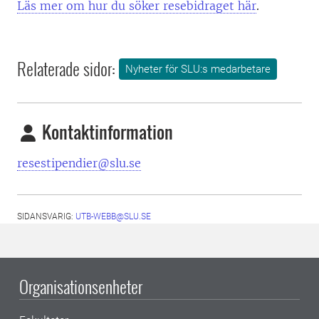
Läs mer om hur du söker resebidraget här
.
Relaterade sidor:
Nyheter för SLU:s medarbetare
Kontaktinformation
resestipendier@slu.se
SIDANSVARIG:
UTB-WEBB@SLU.SE
Organisationsenheter