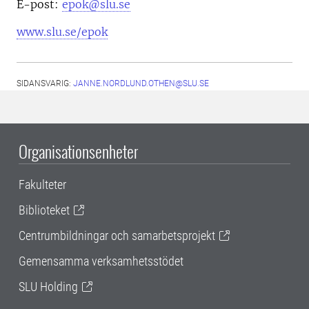
E-post:
epok@slu.se
www.slu.se/epok
SIDANSVARIG:
JANNE.NORDLUND.OTHEN@SLU.SE
Organisationsenheter
Fakulteter
Biblioteket
Centrumbildningar och samarbetsprojekt
Gemensamma verksamhetsstödet
SLU Holding