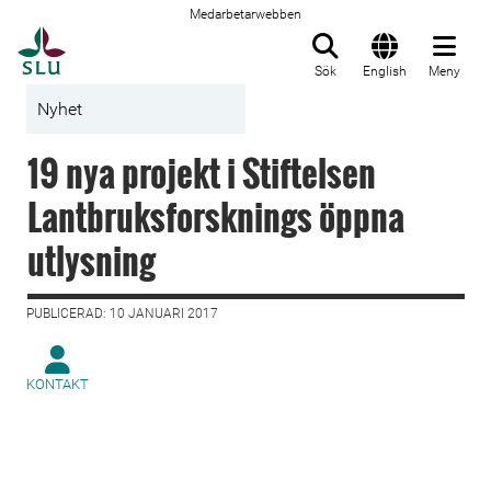
Medarbetarwebben
Till startsida
Sök
English
Meny
Nyhet
19 nya projekt i Stiftelsen
Lantbruksforsknings öppna
utlysning
PUBLICERAD: 10 JANUARI 2017
KONTAKT