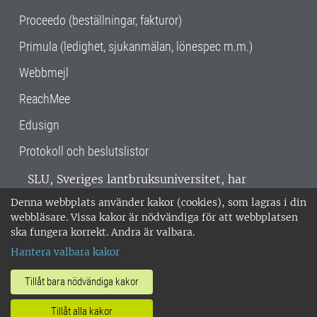
Proceedo (beställningar, fakturor)
Primula (ledighet, sjukanmälan, lönespec m.m.)
Webbmejl
ReachMee
Edusign
Protokoll och beslutslistor
SLU, Sveriges lantbruksuniversitet, har
verksamhet över hela Sverige. Huvudorter är
Denna webbplats använder kakor (cookies), som lagras i din
Alnarp, Uppsala och Umeå.
SLU är
webbläsare. Vissa kakor är nödvändiga för att webbplatsen
miljöcertifierat enligt ISO 14001. •
Telefon:
ska fungera korrekt. Andra är valbara.
018-67 10 00 • Org nr: 202100-2817 •
Om
Hantera valbara kakor
medarbetarwebben
•
SLU:s fakturaadress
•
Om SLU:s webbplatser
•
Vid KRIS
Tillåt bara nödvändiga kakor
•
Hantera kakor
•
Behandling av
Tillåt alla kakor
personuppgifter