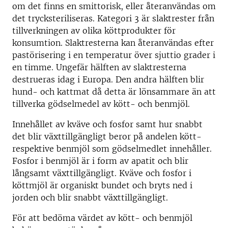
om det finns en smittorisk, eller återanvändas om
det trycksteriliseras. Kategori 3 är slaktrester från
tillverkningen av olika köttprodukter för
konsumtion. Slaktresterna kan återanvändas efter
pastörisering i en temperatur över sjuttio grader i
en timme. Ungefär hälften av slaktresterna
destrueras idag i Europa. Den andra hälften blir
hund- och kattmat då detta är lönsammare än att
tillverka gödselmedel av kött- och benmjöl.
Innehållet av kväve och fosfor samt hur snabbt
det blir växttillgängligt beror på andelen kött-
respektive benmjöl som gödselmedlet innehåller.
Fosfor i benmjöl är i form av apatit och blir
långsamt växttillgängligt. Kväve och fosfor i
köttmjöl är organiskt bundet och bryts ned i
jorden och blir snabbt växttillgängligt.
För att bedöma värdet av kött- och benmjöl