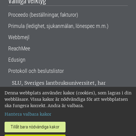
Proceedo (beställningar, fakturor)
Primula (ledighet, sjukanmälan, lönespec m.m.)
Webbmejl
ReachMee
Edusign
Protokoll och beslutslistor
SLU, Sveriges lantbruksuniversitet, har
verksamhet över hela Sverige. Huvudorter är
Denna webbplats använder kakor (cookies), som lagras i din
Alnarp, Uppsala och Umeå.
SLU är
webbläsare. Vissa kakor är nödvändiga för att webbplatsen
miljöcertifierat enligt ISO 14001. •
Telefon:
ska fungera korrekt. Andra är valbara.
018-67 10 00 • Org nr: 202100-2817 •
Om
Hantera valbara kakor
medarbetarwebben
•
SLU:s fakturaadress
•
Om SLU:s webbplatser
•
Vid KRIS
Tillåt bara nödvändiga kakor
•
Hantera kakor
•
Behandling av