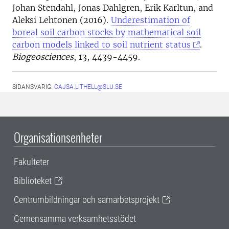
Johan Stendahl, Jonas Dahlgren, Erik Karltun, and
Aleksi Lehtonen (2016).
Underestimation of
boreal soil carbon stocks by mathematical soil
carbon models linked to soil nutrient status
.
Biogeosciences
, 13, 4439-4459.
SIDANSVARIG:
CAJSA.LITHELL@SLU.SE
Organisationsenheter
Fakulteter
Biblioteket
Centrumbildningar och samarbetsprojekt
Gemensamma verksamhetsstödet