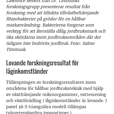
Lawrence Behers från Dr. Timmusks
forskningsgrupp presenterar
resultat från
forskning med att tillsätta
tillväxtbefrämjande
Rhizobakterier
på grödor
för en hållbar
markanvändning
.
Bakterierna
fungerar som
verktyg
för att
återställa dålig jordbruksmark
och
öka
skördarna
inom
jordbruksområden där det
tidigare inte bedrivits jordbruk
. Foto: Salme
Timmusk.
Lovande forskningsresultat för
låginkomstländer
Tillämpningen av forskningsresultaten inom
områdena för hållbar jordbruksteknik med hjälp
av växtfrämjande mikroorganismer, vattenrening
och växtförädling i låginkomstländer är lovande. I
panel 36:S triangulära modell tillämpas
tvärvetenskapliga innovationer i