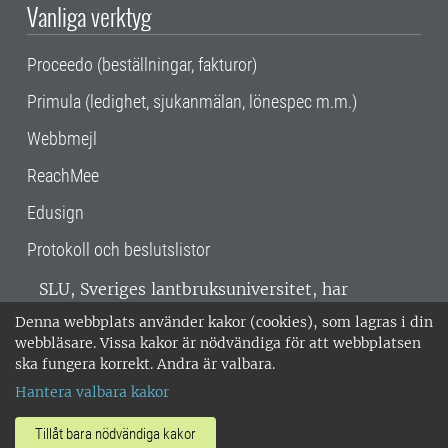
Vanliga verktyg
Proceedo (beställningar, fakturor)
Primula (ledighet, sjukanmälan, lönespec m.m.)
Webbmejl
ReachMee
Edusign
Protokoll och beslutslistor
SLU, Sveriges lantbruksuniversitet, har
verksamhet över hela Sverige. Huvudorter är
Denna webbplats använder kakor (cookies), som lagras i din
Alnarp, Uppsala och Umeå.
SLU är
webbläsare. Vissa kakor är nödvändiga för att webbplatsen
miljöcertifierat enligt ISO 14001. •
Telefon:
ska fungera korrekt. Andra är valbara.
018-67 10 00 • Org nr: 202100-2817 •
Om
Hantera valbara kakor
medarbetarwebben
•
SLU:s fakturaadress
•
Om SLU:s webbplatser
•
Vid KRIS
Tillåt bara nödvändiga kakor