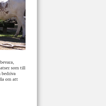
 bevara,
atser som till
h bedriva
dla om att