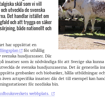
talgiska skäl som vi vill
a och utveckla de svenska
na. Det handlar istället om
gfald och att trygga en säker
sörjning, både nationellt och
et har upprättat en
dlingsplan
för uthållig
v svenska husdjursraser. Där
 på insatser som är nödvändiga för att Sverige ska kunna
tveckla de svenska husdjursraserna. Det är generella ins
pprätta genbanker och biobanker, hålla utbildningar oc
h även artspecifika insatser där det till exempel kan han
rningsstationer för nordiska bin.
ordbruksverkets webbplats.