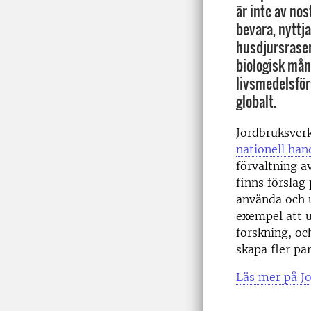
är inte av nos
bevara, nyttj
husdjursraser
biologisk mån
livsmedelsför
globalt.
Jordbruksverk
nationell han
förvaltning a
finns förslag
använda och u
exempel att u
forskning, oc
skapa fler pa
Läs mer på J