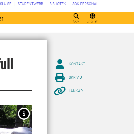
SLU.SE
STUDENTWEBB
BIBLIOTEK
SÖK PERSONAL
er
Sök
English
ull
KONTAKT
SKRIV UT
LÄNKAR