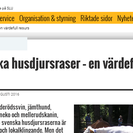
e på SLU
ervice
Organisation & styrning
Riktade sidor
Nyhet
n värdefull resurs
a husdjursraser – en värdef
UGUSTI 2016
inderödssvin, jämthund,
neko och mellerudskanin,
 svenska husdjursraserna är
 och lokalklingande. Men det