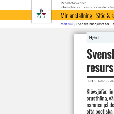
Medarbetarwebben
Information och service för medarbetar
Till startsida
Min anställning
Stöd & s
start mw
/
Svenska husdjursraser – e
Nyhet
Svensk
resurs
PUBLICERAD: 07 A
Klövsjöfår, l
orusthöna, vä
namnen på de
ofta poetiska