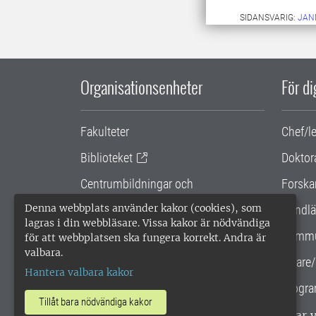
SIDANSVARIG:
JAN
Organisationsenheter
För d
Fakulteter
Chef/l
Biblioteket
Doktor
Centrumbildningar och
Forska
samarbetsprojekt
Denna webbplats använder kakor (cookies), som
Handlä
lagras i din webbläsare. Vissa kakor är nödvändiga
Gemensamma verksamhetsstödet
Kommu
för att webbplatsen ska fungera korrekt. Andra är
valbara.
SLU Holding
Lärare/
Hantera valbara kakor
Progra
Tillåt bara nödvändiga kakor
SLU, Sveriges lantbruksuniversitet, har