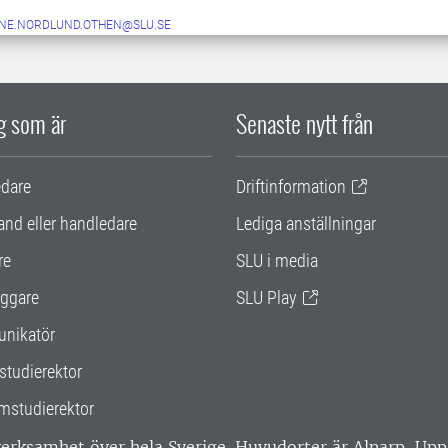
NE.NORDLUND.OTHEN@SLU.SE
ig som är
Senaste nytt från
edare
Driftinformation
and eller handledare
Lediga anställningar
re
SLU i media
ggare
SLU Play
nikatör
studierektor
mstudierektor
 verksamhet över hela Sverige. Huvudorter är Alnarp, U