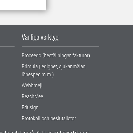
Vanliga verktyg
Proceedo (beställningar, fakturor)
Primula (ledighet, sjukanmälan,
lönespec m.m.)
Webbmejl
ReachMee
Edusign
Protokoll och beslutslistor
ppsala och Umeå.
SLU är miljöcertifierat