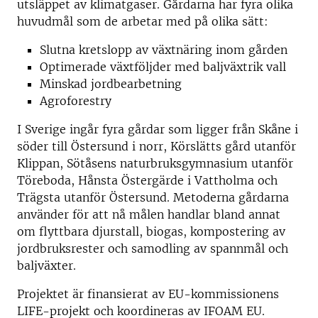
utsläppet av klimatgaser. Gårdarna har fyra olika
huvudmål som de arbetar med på olika sätt:
Slutna kretslopp av växtnäring inom gården
Optimerade växtföljder med baljväxtrik vall
Minskad jordbearbetning
Agroforestry
I Sverige ingår fyra gårdar som ligger från Skåne i
söder till Östersund i norr, Körslätts gård utanför
Klippan, Sötåsens naturbruksgymnasium utanför
Töreboda, Hånsta Östergärde i Vattholma och
Trägsta utanför Östersund. Metoderna gårdarna
använder för att nå målen handlar bland annat
om flyttbara djurstall, biogas, kompostering av
jordbruksrester och samodling av spannmål och
baljväxter.
Projektet är finansierat av EU-kommissionens
LIFE-projekt och koordineras av IFOAM EU.