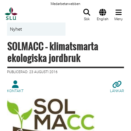
Medarbetarwebben
Till startsida
Sök
English
Meny
Nyhet
SOLMACC – klimatsmarta
ekologiska jordbruk
PUBLICERAD: 23 AUGUSTI 2016
KONTAKT
LÄNKAR