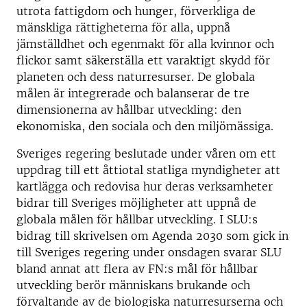
utrota fattigdom och hunger, förverkliga de
mänskliga rättigheterna för alla, uppnå
jämställdhet och egenmakt för alla kvinnor och
flickor samt säkerställa ett varaktigt skydd för
planeten och dess naturresurser. De globala
målen är integrerade och balanserar de tre
dimensionerna av hållbar utveckling: den
ekonomiska, den sociala och den miljömässiga.
Sveriges regering beslutade under våren om ett
uppdrag till ett åttiotal statliga myndigheter att
kartlägga och redovisa hur deras verksamheter
bidrar till Sveriges möjligheter att uppnå de
globala målen för hållbar utveckling. I SLU:s
bidrag till skrivelsen om Agenda 2030 som gick in
till Sveriges regering under onsdagen svarar SLU
bland annat att flera av FN:s mål för hållbar
utveckling berör människans brukande och
förvaltande av de biologiska naturresurserna och