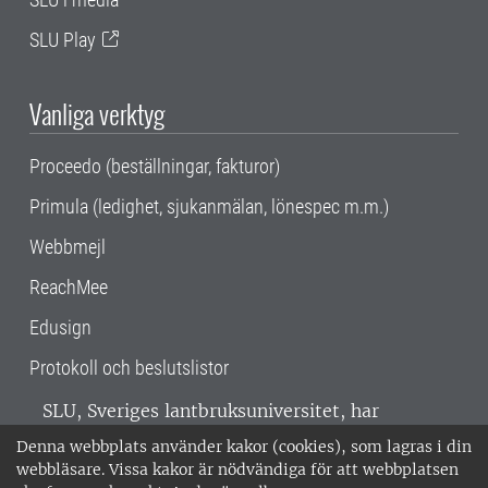
SLU Play
Vanliga verktyg
Proceedo (beställningar, fakturor)
Primula (ledighet, sjukanmälan, lönespec m.m.)
Webbmejl
ReachMee
Edusign
Protokoll och beslutslistor
SLU, Sveriges lantbruksuniversitet, har
verksamhet över hela Sverige. Huvudorter är
Denna webbplats använder kakor (cookies), som lagras i din
Alnarp, Uppsala och Umeå.
SLU är
webbläsare. Vissa kakor är nödvändiga för att webbplatsen