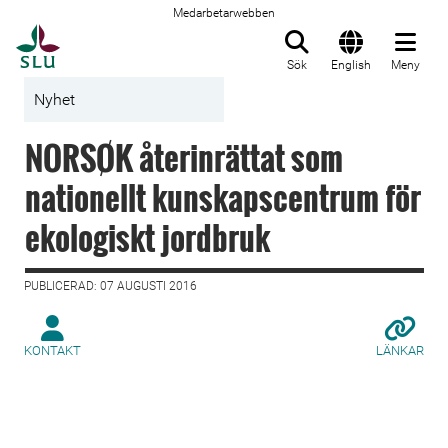
Medarbetarwebben
Till startsida
Sök
English
Meny
Nyhet
NORSØK återinrättat som
nationellt kunskapscentrum för
ekologiskt jordbruk
PUBLICERAD: 07 AUGUSTI 2016
KONTAKT
LÄNKAR