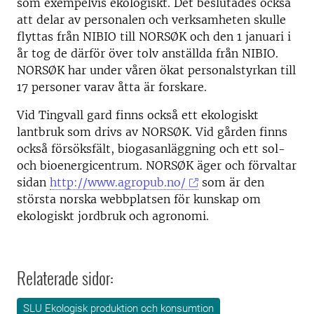
som exempelvis ekologiskt. Det beslutades också
att delar av personalen och verksamheten skulle
flyttas från NIBIO till NORSØK och den 1 januari i
år tog de därför över tolv anställda från NIBIO.
NORSØK har under våren ökat personalstyrkan till
17 personer varav åtta är forskare.
Vid Tingvall gard finns också ett ekologiskt
lantbruk som drivs av NORSØK. Vid gården finns
också försöksfält, biogasanläggning och ett sol-
och bioenergicentrum. NORSØK äger och förvaltar
sidan
http://www.agropub.no/
som är den
största norska webbplatsen för kunskap om
ekologiskt jordbruk och agronomi.
Relaterade sidor:
SLU Ekologisk produktion och konsumtion