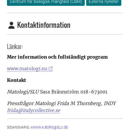
Centrum för biologisk mångfald (CBM)
Externa nyheter
Kontaktinformation
Länkar:
Mer information och fullständigt program
www.matologi.nu
Kontakt
Matologi/SLU
Sara Brännström 018-673001
Pressfrågor Matologi
Frida M Thornberg, INDY
frida@indycollective.se
SIDANSVARIG:
ANNIKA.BORG@SLU.SE