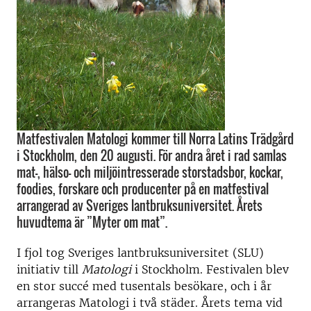
Matfestivalen Matologi kommer till Norra Latins Trädgård
i Stockholm, den 20 augusti. För andra året i rad samlas
mat-, hälso- och miljöintresserade storstadsbor, kockar,
foodies, forskare och producenter på en matfestival
arrangerad av Sveriges lantbruksuniversitet. Årets
huvudtema är ”Myter om mat”.
I fjol tog Sveriges lantbruksuniversitet (SLU)
initiativ till
Matologi
i Stockholm. Festivalen blev
en stor succé med tusentals besökare, och i år
arrangeras Matologi i två städer. Årets tema vid