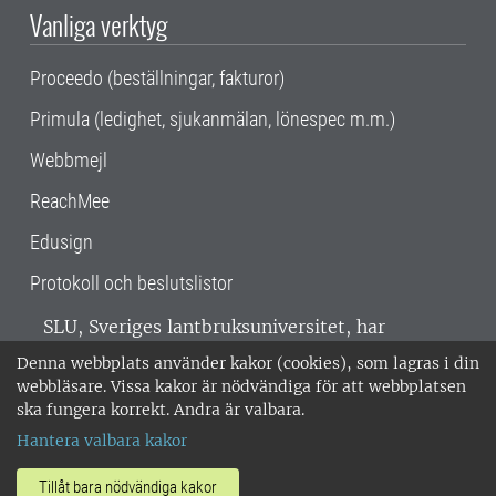
Vanliga verktyg
Proceedo (beställningar, fakturor)
Primula (ledighet, sjukanmälan, lönespec m.m.)
Webbmejl
ReachMee
Edusign
Protokoll och beslutslistor
SLU, Sveriges lantbruksuniversitet, har
verksamhet över hela Sverige. Huvudorter är
Denna webbplats använder kakor (cookies), som lagras i din
Alnarp, Uppsala och Umeå.
SLU är
webbläsare. Vissa kakor är nödvändiga för att webbplatsen
miljöcertifierat enligt ISO 14001. •
Telefon:
ska fungera korrekt. Andra är valbara.
018-67 10 00 • Org nr: 202100-2817 •
Om
Hantera valbara kakor
medarbetarwebben
•
SLU:s fakturaadress
•
Om SLU:s webbplatser
•
Vid KRIS
Tillåt bara nödvändiga kakor