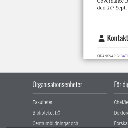
Governance f
e
den 20
Sept.
Kontakt
SIDANSVARIG:
CAT
Organisationsenheter
För d
Fakulteter
Chef/l
Biblioteket
Doktor
Centrumbildningar och
Forska