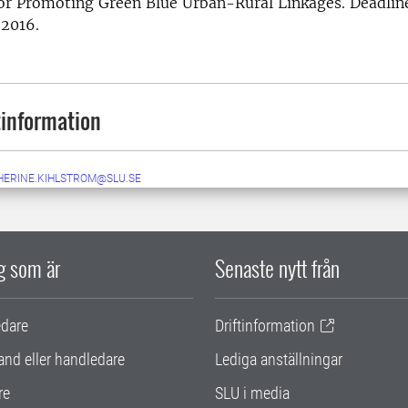
or Promoting Green Blue Urban-Rural Linkages. Deadline
 2016.
information
HERINE.KIHLSTROM@SLU.SE
ig som är
Senaste nytt från
edare
Driftinformation
and eller handledare
Lediga anställningar
re
SLU i media