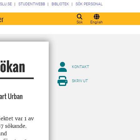
SLU.SE
STUDENTWEBB
BIBLIOTEK
SÖK PERSONAL
er
Sök
English
sökan
KONTAKT
SKRIV UT
art Urban
ektet var 1 av
187 sökande.
and