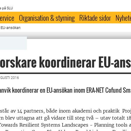
e på SLU
ervice
Organisation & styrning
Riktade sidor
Nyhet
r EU-ansökan
orskare koordinerar EU-an
UGUSTI 2016
anvik koordinerar en EU-ansökan inom ERA-NET Cofund Sm
står av 14 partners, både inom akademi och praktik Proj
m blev uttagna att gå vidare till steg två – utav totalt 
 Towards Resilient Systems Landscapes - Planning tools 