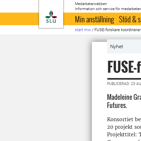
Medarbetarwebben
Information och service för medarbetar
Till startsida
Min anställning
Stöd & s
start mw
/
FUSE-forskare koordinera
Nyhet
FUSE-f
PUBLICERAD: 23 A
Madeleine Gr
Futures.
Konsortiet be
20 projekt so
Projekttitel: