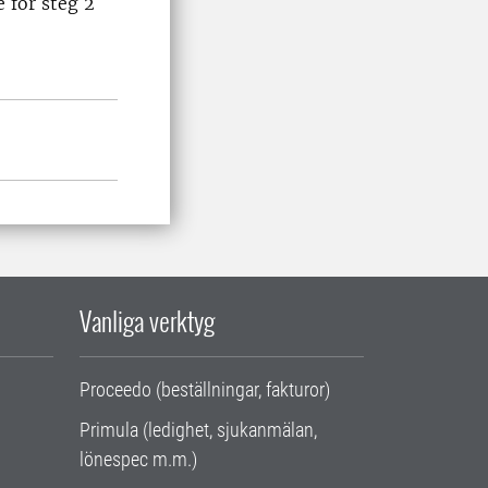
 för steg 2
Vanliga verktyg
Proceedo (beställningar, fakturor)
Primula (ledighet, sjukanmälan,
lönespec m.m.)