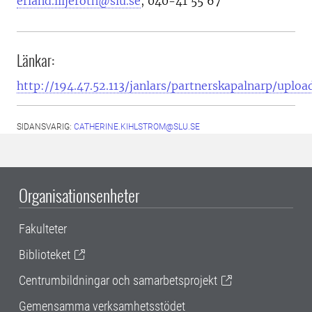
erland.liljeroth@slu.se
,
040-41 55 67
Länkar:
http://194.47.52.113/janlars/partnerskapalnarp/uploa
SIDANSVARIG:
CATHERINE.KIHLSTROM@SLU.SE
Organisationsenheter
Fakulteter
Biblioteket
Centrumbildningar och samarbetsprojekt
Gemensamma verksamhetsstödet