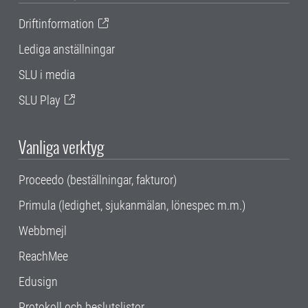
Driftinformation
Lediga anställningar
SLU i media
SLU Play
Vanliga verktyg
Proceedo (beställningar, fakturor)
Primula (ledighet, sjukanmälan, lönespec m.m.)
Webbmejl
ReachMee
Edusign
Protokoll och beslutslistor