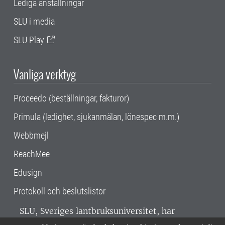
Lediga anställningar
SLU i media
SLU Play
Vanliga verktyg
Proceedo (beställningar, fakturor)
Primula (ledighet, sjukanmälan, lönespec m.m.)
Webbmejl
ReachMee
Edusign
Protokoll och beslutslistor
SLU, Sveriges lantbruksuniversitet, har
verksamhet över hela Sverige. Huvudorter är