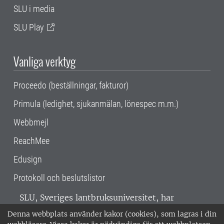
SLU i media
SLU Play
Vanliga verktyg
Proceedo (beställningar, fakturor)
Primula (ledighet, sjukanmälan, lönespec m.m.)
Webbmejl
ReachMee
Edusign
Protokoll och beslutslistor
SLU, Sveriges lantbruksuniversitet, har
verksamhet över hela Sverige. Huvudorter är
Denna webbplats använder kakor (cookies), som lagras i din
Alnarp, Uppsala och Umeå.
SLU är