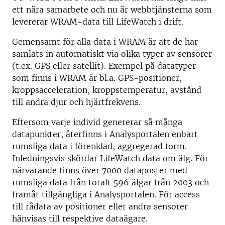
ett nära samarbete och nu är webbtjänsterna som
levererar WRAM-data till LifeWatch i drift.
Gemensamt för alla data i WRAM är att de har
samlats in automatiskt via olika typer av sensorer
(t.ex. GPS eller satellit). Exempel på datatyper
som finns i WRAM är bl.a. GPS-positioner,
kroppsacceleration, kroppstemperatur, avstånd
till andra djur och hjärtfrekvens.
Eftersom varje individ genererar så många
datapunkter, återfinns i Analysportalen enbart
rumsliga data i förenklad, aggregerad form.
Inledningsvis skördar LifeWatch data om älg. För
närvarande finns över 7000 dataposter med
rumsliga data från totalt 596 älgar från 2003 och
framåt tillgängliga i Analysportalen. För access
till rådata av positioner eller andra sensorer
hänvisas till respektive dataägare.