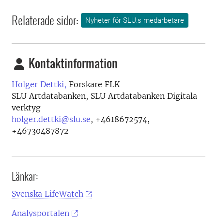
Relaterade sidor:
Nyheter för SLU:s medarbetare
Kontaktinformation
Holger Dettki,
Forskare FLK
SLU Artdatabanken, SLU Artdatabanken Digitala
verktyg
holger.dettki@slu.se
,
+4618672574,
+46730487872
Länkar:
Svenska LifeWatch
Analysportalen