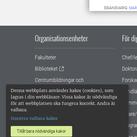
SIDANSVARIG:
MAR
Organisationsenheter
För d
Fakulteter
Chef/l
Biblioteket
Doktor
Centrumbildningar och
Forska
samarbetsprojekt
Denna webbplats använder kakor (cookies), som
Handlä
lagras i din webbläsare. Vissa kakor är nödvändiga
Gemensamma verksamhetsstödet
Kommu
för att webbplatsen ska fungera korrekt. Andra är
valbara.
SLU Holding
Lärare/
Hantera valbara kakor
Progra
Tillåt bara nödvändiga kakor
SLU, Sveriges lantbruksuniversitet, har