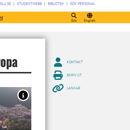
SLU.SE
STUDENTWEBB
BIBLIOTEK
SÖK PERSONAL
er
Sök
English
ropa
KONTAKT
SKRIV UT
LÄNKAR