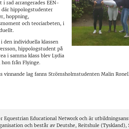
et i rad arrangerades EEN-
 där hippologstudenter
syr, hoppning,
smoment och teoriarbeten, i
duellt.
 i den individuella klassen
Persson, hippologstudent på
rea i samma klass blev Lydia
 hon från Flyinge.
ns vinnande lag fanns Strömsholmstudenten Malin Ronell
ör Equestrian Educational Network och är utbildningsans
ganisation och består av Deutshe, Reitshule (Tyskland)