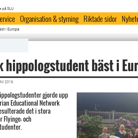
e på SLU
ervice
Organisation & styrning
Riktade sidor
Nyhet
st i Europa
 hippologstudent bäst i Eu
NI 2016
ippologstudenter gjorde upp
trian Educational Network
sulterade det i stora
r Flyinge- och
udenter.