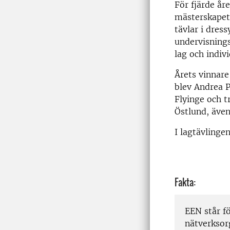
För fjärde år
mästerskapet
tävlar i dres
undervisning
lag och indivi
Årets vinnare
blev Andrea 
Flyinge och t
Östlund, även
I lagtävlinge
Fakta:
EEN står f
nätverksor