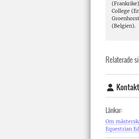
(Frankrike
College (E
Groenhorst
(Belgien).
Relaterade si
Kontakt
Länkar:
Om mästerska
Equestrian E