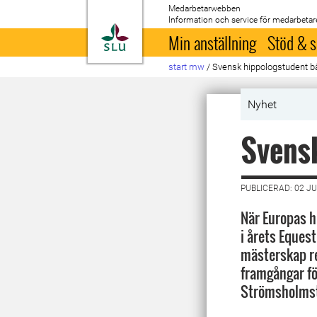
Medarbetarwebben
Information och service för medarbetar
Till startsida
Min anställning
Stöd & s
start mw
/
Svensk hippologstudent bä
Nyhet
Svensk
PUBLICERAD: 02 JU
När Europas h
i årets Eques
mästerskap re
framgångar fö
Strömsholmst