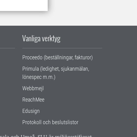
Vanliga verktyg
Proceedo (beställningar, fakturor)
Primula (ledighet, sjukanmälan,
lönespec m.m.)
Webbmejl
ReachMee
Edusign
Protokoll och beslutslistor
ppsala och Umeå.
SLU är miljöcertifierat