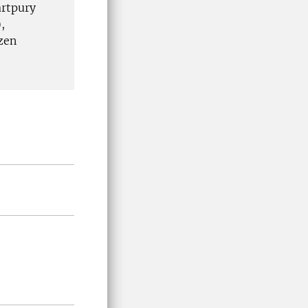
artpury
,
zen