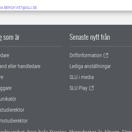
IA.BERGKVIST@SLU.SE
ig som är
Senaste nytt från
edare
Driftinformation
and eller handledare
Lediga anställningar
re
SLU i media
ggare
SLU Play
nikatör
studierektor
mstudierektor
 verksamhet över hela Sverige. Huvudorter är Alnarp, U