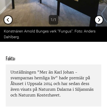
1/1
Previous
Next
Konstnären Arnold Bunges verk "Fungus". Foto: Anders
Dahlberg.
Fakta:
Utställningen "Mer än Karl Johan -
svamparnas hemliga liv" hade premiär på
Åhuset i Uppsala 2014 och har sedan dess
även visats på Naturum Dalarna i Siljansnäs
och Naturum Kosterhavet.