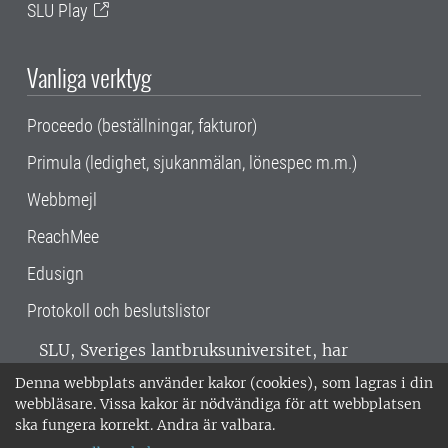
SLU Play
Vanliga verktyg
Proceedo (beställningar, fakturor)
Primula (ledighet, sjukanmälan, lönespec m.m.)
Webbmejl
ReachMee
Edusign
Protokoll och beslutslistor
SLU, Sveriges lantbruksuniversitet, har
verksamhet över hela Sverige. Huvudorter är
Denna webbplats använder kakor (cookies), som lagras i din
Alnarp, Uppsala och Umeå.
SLU är
webbläsare. Vissa kakor är nödvändiga för att webbplatsen
miljöcertifierat enligt ISO 14001. •
Telefon:
ska fungera korrekt. Andra är valbara.
018-67 10 00 • Org nr: 202100-2817 •
Om