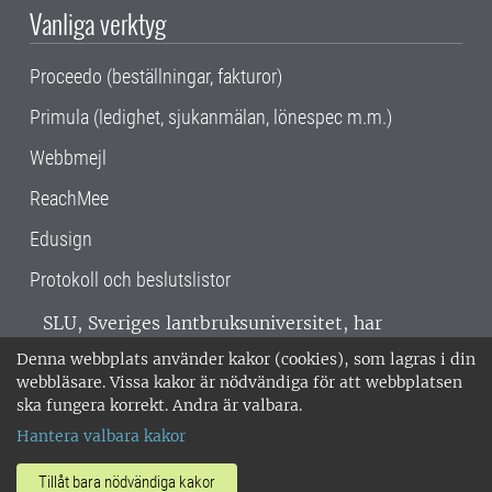
Vanliga verktyg
Proceedo (beställningar, fakturor)
Primula (ledighet, sjukanmälan, lönespec m.m.)
Webbmejl
ReachMee
Edusign
Protokoll och beslutslistor
SLU, Sveriges lantbruksuniversitet, har
verksamhet över hela Sverige. Huvudorter är
Denna webbplats använder kakor (cookies), som lagras i din
Alnarp, Uppsala och Umeå.
SLU är
webbläsare. Vissa kakor är nödvändiga för att webbplatsen
miljöcertifierat enligt ISO 14001. •
Telefon:
ska fungera korrekt. Andra är valbara.
018-67 10 00 • Org nr: 202100-2817 •
Om
Hantera valbara kakor
medarbetarwebben
•
SLU:s fakturaadress
•
Om SLU:s webbplatser
•
Vid KRIS
Tillåt bara nödvändiga kakor