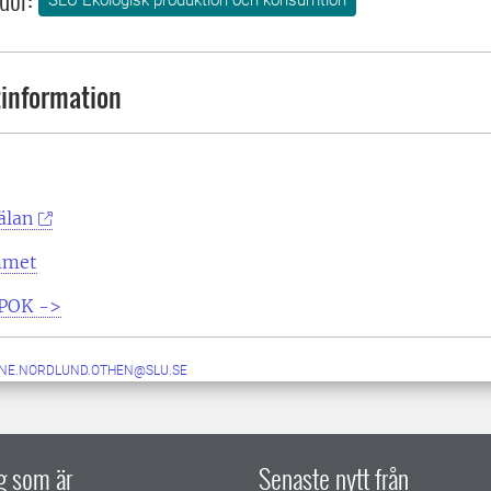
SLU Ekologisk produktion och konsumtion
information
älan
mmet
 EPOK ->
NE.NORDLUND.OTHEN@SLU.SE
ig som är
Senaste nytt från