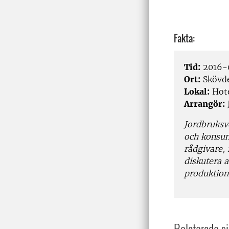
Fakta:
Tid:
2016-
Ort:
Skövd
Lokal:
Hote
Arrangör:
Jordbruksv
och konsum
rådgivare,
diskutera 
produktion
Relaterade si