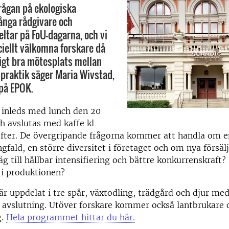
rågan på ekologiska
ånga rådgivare och
eltar på FoU-dagarna, och vi
ciellt välkomna forskare då
digt bra mötesplats mellan
 praktik säger Maria Wivstad,
på EPOK.
inleds med lunch den 20
h avslutas med kaffe kl
efter. De övergripande frågorna kommer att handla om 
gfald, en större diversitet i företaget och om nya försäl
äg till hållbar intensifiering och bättre konkurrenskraft?
 i produktionen?
r uppdelat i tre spår, växtodling, trädgård och djur 
 avslutning. Utöver forskare kommer också lantbrukare 
g.
Hela programmet hittar du här.