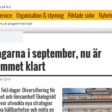
e på SLU
ervice
Organisation & styrning
Riktade sidor
Nyhet
nu är programmet klart
garna i september, nu är
ammet klart
NI 2016
FoU-dagar: Diversifiering för
het och lönsamhet! Ekologiskt
ver utveckla nya strategier
öka hållbarheten och möta en