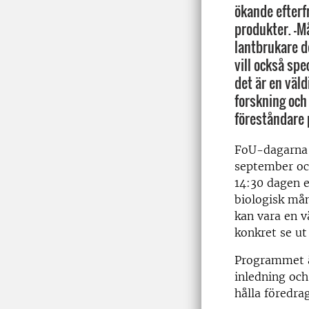
ökande efterf
produkter. –M
lantbrukare d
vill också spe
det är en väl
forskning och
föreståndare 
FoU-dagarna 
september oc
14:30 dagen 
biologisk mån
kan vara en v
konkret se ut
Programmet ä
inledning och
hålla föredra