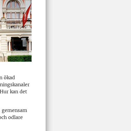
en ökad
jningskanaler
 Hur kan det
med gemensam
och odlare