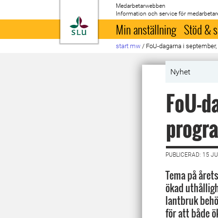
Medarbetarwebben
Information och service för medarbetar
Till startsida
Min anställning
Stöd & s
start mw
/
FoU-dagarna i september, 
Nyhet
FoU-da
progr
PUBLICERAD: 15 JU
Tema på årets 
ökad uthållig
lantbruk behö
för att både 