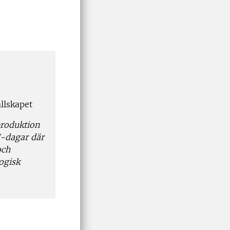
llskapet
produktion
U-dagar där
och
ogisk