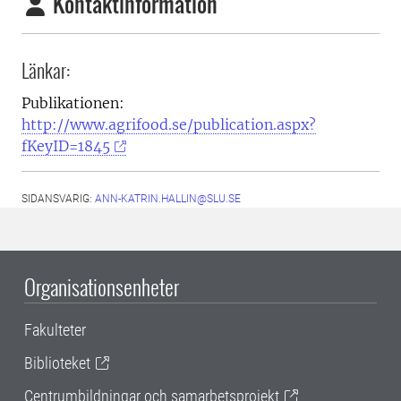
Kontaktinformation
Länkar:
Publikationen:
http://www.agrifood.se/publication.aspx?
fKeyID=1845
SIDANSVARIG:
ANN-KATRIN.HALLIN@SLU.SE
Organisationsenheter
Fakulteter
Biblioteket
Centrumbildningar och samarbetsprojekt