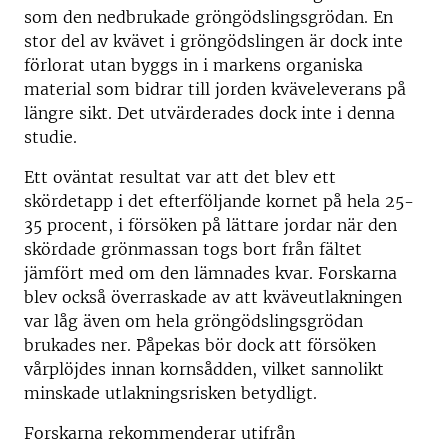
som den nedbrukade gröngödslingsgrödan. En
stor del av kvävet i gröngödslingen är dock inte
förlorat utan byggs in i markens organiska
material som bidrar till jorden kväveleverans på
längre sikt. Det utvärderades dock inte i denna
studie.
Ett oväntat resultat var att det blev ett
skördetapp i det efterföljande kornet på hela 25-
35 procent, i försöken på lättare jordar när den
skördade grönmassan togs bort från fältet
jämfört med om den lämnades kvar. Forskarna
blev också överraskade av att kväveutlakningen
var låg även om hela gröngödslingsgrödan
brukades ner. Påpekas bör dock att försöken
vårplöjdes innan kornsådden, vilket sannolikt
minskade utlakningsrisken betydligt.
Forskarna rekommenderar utifrån