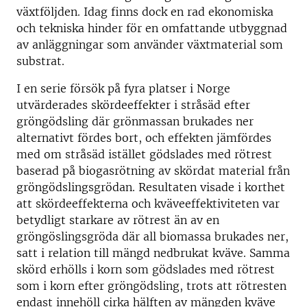
växtföljden. Idag finns dock en rad ekonomiska
och tekniska hinder för en omfattande utbyggnad
av anläggningar som använder växtmaterial som
substrat.
I en serie försök på fyra platser i Norge
utvärderades skördeeffekter i stråsäd efter
gröngödsling där grönmassan brukades ner
alternativt fördes bort, och effekten jämfördes
med om stråsäd istället gödslades med rötrest
baserad på biogasrötning av skördat material från
gröngödslingsgrödan. Resultaten visade i korthet
att skördeeffekterna och kväveeffektiviteten var
betydligt starkare av rötrest än av en
gröngöslingsgröda där all biomassa brukades ner,
satt i relation till mängd nedbrukat kväve. Samma
skörd erhölls i korn som gödslades med rötrest
som i korn efter gröngödsling, trots att rötresten
endast innehöll cirka hälften av mängden kväve