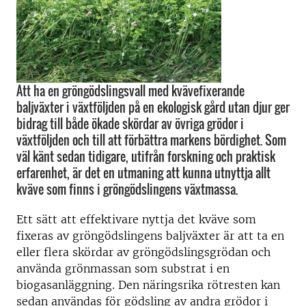
Att ha en gröngödslingsvall med kvävefixerande
baljväxter i växtföljden på en ekologisk gård utan djur ger
bidrag till både ökade skördar av övriga grödor i
växtföljden och till att förbättra markens bördighet. Som
väl känt sedan tidigare, utifrån forskning och praktisk
erfarenhet, är det en utmaning att kunna utnyttja allt
kväve som finns i gröngödslingens växtmassa.
Ett sätt att effektivare nyttja det kväve som
fixeras av gröngödslingens baljväxter är att ta en
eller flera skördar av gröngödslingsgrödan och
använda grönmassan som substrat i en
biogasanläggning. Den näringsrika rötresten kan
sedan användas för gödsling av andra grödor i