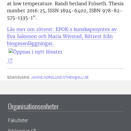
at low temperature. Randi berland Fröseth. Thesis
number 2016:25, ISSN 1894-6402, ISBN 978-82-
575-1335-1".
Läs mer om rötrest: EPOK:s kunskapssyntes av
Eva Salomon och Maria Wivstad, Rötrest från
biogasanläggningar.
SIDANSVARIG:
JANNE.NORDLUND.OTHEN@SLU.SE
Organisationsenheter
Fakulteter