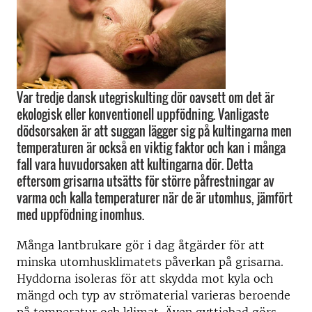
Var tredje dansk utegriskulting dör oavsett om det är
ekologisk eller konventionell uppfödning. Vanligaste
dödsorsaken är att suggan lägger sig på kultingarna men
temperaturen är också en viktig faktor och kan i många
fall vara huvudorsaken att kultingarna dör. Detta
eftersom grisarna utsätts för större påfrestningar av
varma och kalla temperaturer när de är utomhus, jämfört
med uppfödning inomhus.
Många lantbrukare gör i dag åtgärder för att
minska utomhusklimatets påverkan på grisarna.
Hyddorna isoleras för att skydda mot kyla och
mängd och typ av strömaterial varieras beroende
på temperatur och klimat. Även gyttjebad görs